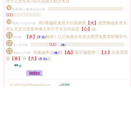
舟方儿兄兂皃𠑹先禿見覞欠㱃㳄旡頁
❾
𦣻面丏首𥄉須彡彣文髟后司卮卩印色𠨍辟勹包茍鬼甶厶嵬山屾屵广厂丸危
首易(豕)と魂(鬼)山石の巻
【石】
長勿冄而豕㣇彑豚豸𤉡易象
❿
馬𢊁鹿麤㲋兔萈犬㹜鼠能熊
【火】
炎黑囪焱炙赤大
鹿熊と火大心の巻
亦夨夭交尣壺壹㚔奢亢夲夰亣夫立竝囟思
【心】
惢
⓫
【水】
沝瀕𡿨巜川泉灥永𠂢谷仌雨雲魚𩺰燕龍飛非卂
水の巻
(淳 波)
⓬
𠃉不至西鹵鹽戶門
【耳】
𦣞手
𠦬女毋民丿𠂆乁氏氐戈戉我亅珡乚亡匸匚曲甾瓦弓弜弦系
女と弓の巻
(播)
⓭
糸素絲率虫
䖵
【蟲】
風它龜黽卵二
【土】
垚堇里田
糸虫と土の巻
(蛾)
畕
【黃】
男
【力】
劦
(勞 勤)
⏩
続
(C) 2024 RandDManagement.com
→HOME