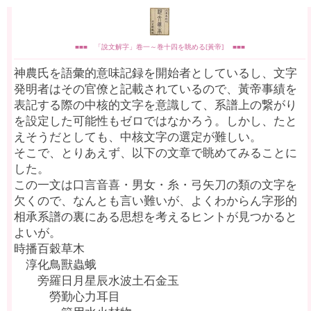
■■■ 「說文解字」卷一～巻十四を眺める[黃帝] ■■■
神農氏を語彙的意味記録を開始者としているし、文字
発明者はその官僚と記載されているので、黃帝事績を
表記する際の中核的文字を意識して、系譜上の繋がり
を設定した可能性もゼロではなかろう。しかし、たと
えそうだとしても、中核文字の選定が難しい。
そこで、とりあえず、以下の文章で眺めてみることに
した。
この一文は口言音喜・男女・糸・弓矢刀の類の文字を
欠くので、なんとも言い難いが、よくわからん字形的
相承系譜の裏にある思想を考えるヒントが見つかると
よいが。
時播百穀草木
淳化鳥獸蟲蛾
旁羅日月星辰水波土石金玉
勞勤心力耳目