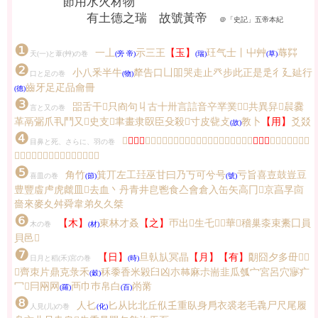
節用水火材物
有土德之瑞 故號黃帝
＠「史記」五帝本紀
❶
一丄
示三王
【玉】
玨气士丨屮艸
蓐茻
天(一)と葦(艸)の巻
(旁 帝)
(瑞)
(草)
❷
小八釆半牛
犛告口凵吅哭走止癶步此正是辵彳廴㢟行
口と足の巻
(物)
齒牙足疋品龠冊
(德)
❸
㗊舌干𧮫只㕯句丩古十卅言誩音䇂丵菐𠬞𠬜共異舁𦥑䢅爨
言と又の巻
革鬲䰜爪丮鬥又𠂇史支𦘒聿畫隶臤臣殳殺𠘧寸皮㼱攴
教卜
【用】
爻㸚
(故)
❹
𡕥
【目】
䀠眉盾自𪞶鼻皕習羽隹奞雈𦫳𥄕羊羴瞿雔雥
【鳥】
烏𠦒冓幺𢆶叀玄
目鼻と死、さらに、羽の巻
予放𠬪𣦼歺死冎骨肉筋刀刃㓞丯耒
❺
角竹
箕丌左工㠭巫甘曰乃丂可兮号
亏旨喜壴鼓豈豆
喜皿の巻
(節)
(號)
豊豐䖒虍虎虤皿𠙴去血丶丹青井皀鬯食亼會倉入缶矢高冂𩫖京亯㫗㐭
嗇來麥夊舛舜韋弟夂久桀
❻
【木】
東林才叒
【之】
帀出𣎵生乇𠂹𠌶華𥝌稽巢桼束㯻囗員
木の巻
(材)
貝邑𨛜
❼
【日】
旦倝㫃冥晶
【月】【有】
朙囧夕多毌𢎘𣐺
日月と稻(禾)宮の巻
(時)
𠧪齊朿片鼎克彔禾
秝黍香米毇臼凶朩𣏟麻尗耑韭瓜瓠宀宮呂穴㝱疒
(穀)
冖𠔼冃㒳网
襾巾巿帛白
㡀黹
(羅)
(百)
❽
人𠤎
匕从比北丘㐺𡈼重臥身㐆衣裘老毛毳尸尺尾履
人見(儿)の巻
(化)