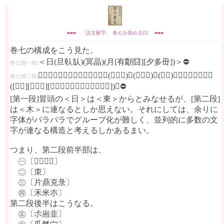
■■■ 「說文解字」 卷七を眺める[5] ■■■
巻七の構成をこう見た。
＜日(旦倝㫃)(冥晶)(月[有朙囧][夕多毌])＞⛔
巻七[第一段]
＜𢎘𣐺𠧪齊・朿・片鼎克彔・禾(秝黍香)米(毇臼凶)朩(𣏟麻)・尗耑韭・瓜瓠宀
巻七[第二段]
([宮呂][穴㝱疒][冖𠔼冃㒳网襾巾巿帛白㡀黹])＞⛔
[第一段]冒頭の＜日＞は＜東＞からとみなせるが、[第二段]
は＜木＞に連なるとしか思えない。それにしては、余りに
字体がバラバラでグループ化が難しく、並列的に多数の文
字が連なる構造と考えるしかあるまい。
つまり、第二段前半部は、
㊀〔𢎘𣐺𠧪齊〕
㊁〔朿〕
㊂〔片鼎克彔〕
㊃〔禾米朩〕
第二段後半はこうなる。
㊄〔尗耑韭〕