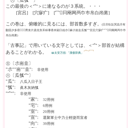
㊅〔瓜瓠宀〕
この最後の＜宀＞に連なるのが３系統。・・・
[宮呂] [穴㝱疒] [冖𠔼冃㒳网襾巾巿帛白㡀黹]
この巻は、俯瞰的に見るには、部首数多すぎ。
(日旦倝㫃冥晶月有
朙囧夕多毌𢎘𣐺𠧪齊朿片鼎克彔禾秝黍香米毇臼凶朩𣏟麻尗耑韭瓜瓠宀宮呂穴㝱疒冖𠔼冃㒳网襾巾巿
帛白㡀黹)
「古事記」で用いている文字としては、＜宀＞部首が結構
宀冖
あることがわかる。
📖太安万侶:「漢倭辞典」
㊄〔尗耑韭〕
"尗""耑""韭":
非使用
㊅〔瓜瓠宀〕
"瓜":
八瓜入日子王
"瓠":
眞木灰納瓠
"宀":
非使用
"家":
32用例
"宅":
6用例
"室":
20用例
"宣":
選聚軍士中力士輕捷而宣者
"向":
39用例