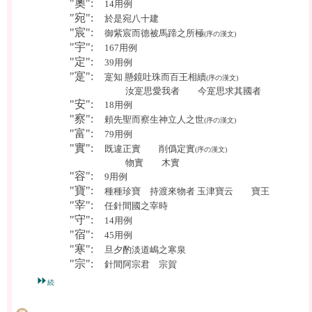
"奧":
14用例
"宛":
於是宛八十建
"宸":
御紫宸而德被馬蹄之所極
(序の漢文)
"宇":
167用例
"定":
39用例
"寔":
寔知 懸鏡吐珠而百王相續
(序の漢文)
汝寔思愛我者 今寔思求其國者
"安":
18用例
"察":
頼先聖而察生神立人之世
(序の漢文)
"富":
79用例
"實":
既違正實 削僞定實
(序の漢文)
物實 木實
"容":
9用例
"寶":
種種珍寶 持渡來物者 玉津寶云 寶王
"宰":
任針間國之宰時
"守":
14用例
"宿":
45用例
"寒":
旦夕酌淡道嶋之寒泉
"宗":
針間阿宗君 宗賀
⏩
続