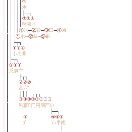
│││││
①
│││││
禾
│││││├┬┐
│││││
②②②
│││││
秝黍香
││││
①
米
─
②
毇
─
③
臼
─
④
凶
│││
①
朩
─
②
𣏟
─
③
麻
││├┬┐
││
①①①
││
尗耑韭
│├┬┐
│
①①①
│
瓜瓠宀
│ ├┬┐
│
②②②
│
宮穴冖
│ ││├┬┬┬┬┐
│
③③③③③③③③
│
呂㝱𠔼冃㒳网襾巾
│ │ ├┬┐
│
④
④④④
│
疒
巿帛㡀
│ ││