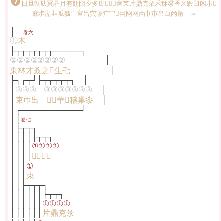
❼
日旦倝㫃冥晶月有朙囧夕多毌𢎘𣐺𠧪齊朿片鼎克彔禾秝黍香米毇臼凶朩𣏟
麻尗耑韭瓜瓠宀宮呂穴㝱疒冖𠔼冃㒳网襾巾巿帛白㡀黹
⇒
│
巻六
①
木
├┬┬┬┬┬┬┬─────┐
②②②②②②②②
│
東林才叒之𣎵生乇
│
├┐┌┬┘├┬┬┬┬┬┐ │
│
③③③ ③③③③③③③
│
│
束帀出 𠂹𠌶華𥝌稽巢桼
│
│┌───────────┘
││
巻七
│├┬┬┐
││││├┬┬┐
││││
①①①①
││││
𢎘𣐺𠧪齊
│││
①
│││
朿
││├┬┬┬┐
││││││├┬┬┐
││││││
①①①①
││││││
片鼎克彔