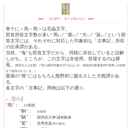
■■■ 「說文解字」 卷十を眺める[2] ■■■
巻十に＜馬～熊＞は毛蟲文字。
部首所収文字数が多い"馬
" "鹿
" "犬
" "鼠
"という部
[→]
[→]
[→]
[→]
首文字には、それぞれに対応した印象的な「古事記」所収
の伝承譚がある。
当然、"兔"も部首文字だから、同様に存在していると誤解
しがち。ところが、この文字は非使用。登場するのは裸
菟。
[稻羽之八上比賣] ("菟"は解字対象文字ではないが、南昌謂犬善逐菟艸中爲莽との説明
文で使用されている。)
最後の"熊"にはもちろん熊野村に髮出入した大熊譚があ
る。
各文字の「古事記」用例は以下の通り。
①
馬
┤
豕→
"馬"：
22用例
"駒"：
非使用
"驗"：
因拜此大神 誠有驗者
"駕"：
皇輿忽駕
(序の漢文)