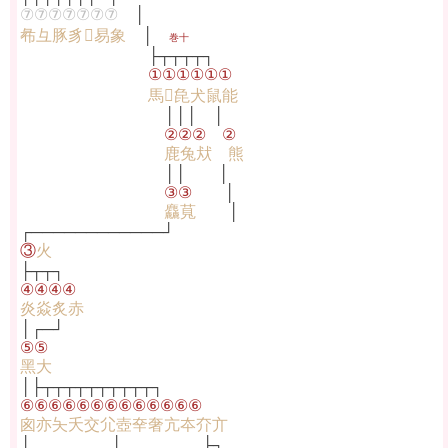
⑦⑦⑦⑦⑦⑦⑦
│
㣇彑豚豸𤉡易象
│
巻十
├┬┬┬┬┐
①①①①①①
馬𢊁㲋犬鼠能
│││ │
②②② ②
鹿兔㹜 熊
││ │
③③
│
麤萈
│
┌────────────┘
③
火
├┬┬┐
④④④④
炎焱炙赤
│┌─┘
⑤⑤
黑大
│├┬┬┬┬┬┬┬┬┬┬┐
⑥⑥⑥⑥⑥⑥⑥⑥⑥⑥⑥⑥⑥
囪亦夨夭交尣壺㚔奢亢夲夰亣
│ │ ├┐