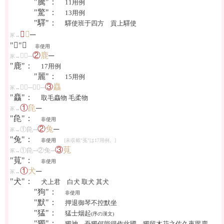
"騰"：
11用例
"驚"：
13用例
"驛"：
驛使班于四方 貢上驛使
①
𢊁
─
豕→
"𢊁"：
非使用
②
鹿
─
①𢊁─
豕→
"鹿"：
17用例
"麗"：
15用例
③
麤
①𢊁─②鹿─
豕→
"麤"：
取毛麤物 毛柔物
①
㲋
─
豕→
"㲋"：
非使用
②
兔
─
①㲋─
豕→
"兔"：
非使用
[未収載"菟"は17用例。]
③
萈
①㲋─②兔─
豕→
"萈"：
非使用
①
犬
─
豕→
"犬"：
犬上君 白犬 取犬 其犬
"狗"：
非使用
"默"：
押退御琴不控默坐
"猛"：
猛士烟起
(序の漢文)
"獨"：
獨神 吾獨何能得作此國 獨留木花之佐久夜毘賣