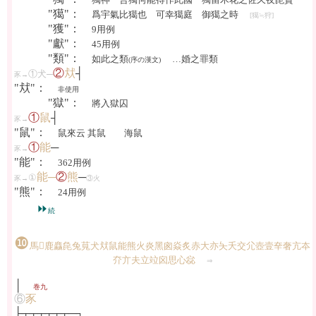
"獦"：
爲宇氣比獦也 可幸獦庭 御獦之時
[獦≒狩]
"獲"：
9用例
"獻"：
45用例
"類"：
如此之類
…婚之罪類
(序の漢文)
②
㹜
┤
①犬─
豕→
"㹜"：
非使用
"獄"：
將入獄囚
①
鼠
┤
豕→
"鼠"：
鼠來云 其鼠 海鼠
①
能
─
豕→
"能"：
362用例
能─
②
熊
─
①
豕→
③火
"熊"：
24用例
⏩
続
❿
馬𢊁鹿麤㲋兔萈犬㹜鼠能熊火炎黑囪焱炙赤大亦夨夭交尣壺壹㚔奢亢夲
夰亣夫立竝囟思心惢
⇒
│
巻九
⑥
豕
├┬┬┬┬┬┬─┐