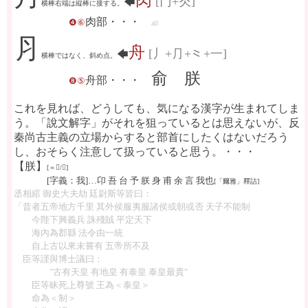
肉
[冂+仌]
🡄
横棒右端は縦棒に接する。
肉部・・・
❹⑥
all
⺼
舟
[丿+⺆+⺀+一]
🡄
横棒ではなく、斜め点。
俞 朕
舟部・・・
❽⑤
これを見れば、どうしても、気になる漢字が生まれてしま
う。「說文解字」がそれを狙っているとは思えないが、反
秦尚古主義の立場からすると部首にしたくはないだろう
し、おそらく注意して扱っていると思う。・・・
【朕】
[＝𦩎/𦨶]
[字義：我]…卬 吾 台 予 朕 身 甫 余 言 我也
[「爾雅」釋詁]
丞相綰 御史大夫劫 廷尉斯等皆曰：
「昔者五帝地方千里 其外侯服夷服諸侯或朝或否 天子不能制
今陛下興義兵 誅殘賊 平定天下
海內為郡縣 法令由一統
自上古以來未嘗有 五帝所不及
臣等謹與博士議曰：
"古有天皇 有地皇 有泰皇 泰皇最貴"
臣等昧死上尊號 王為＜泰皇＞
命為＜制＞