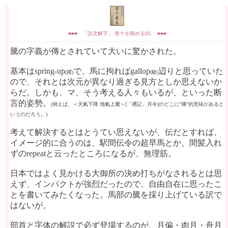
■■■ 「說文解字」 卷十を眺める[8] ■■■
騰の字義が傳とされていて大いに驚かされた。
基本はspring-up
で、馬に拘ればgallop
辺りと思っていた
(躍)
(馳)
ので、それとは次元が異なり過ぎる見方としか思えないか
らだ。しかも、マ、そう考える人々もいるが、といった断
言的姿勢。
(例えば、＜天氣下降 地氣上騰＞[「禮記」月令]のどこに"傳"的意味があると
いうのだろう。)
考えて解決するとはとうてい思えないが、伝だとすれば、
イメージ的に合うのは、駅間伝令の超早馬とか、間髪入れ
ずのrepeatと云ったところになるが、無理筋。
日本ではよく見かける大御所の決め打ちがなされるとは思
えず、インパクトが強烈だったので、自由自在に思ったこ
とを書いてみたくなった。馬部の騰を採り上げている訳で
はないが。
部首と字体の解説で必ず登場するのが、月偏・肉月・舟月