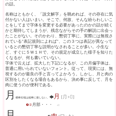
の話。
名称はともかく、「說文解字」を眺めれば、その存在に気
付かない人はいまい。そこで、何故、そんな紛らわしいこ
とをしてまで字体を変更する必要があったのかの話が続く
かと期待してしまうが、残念ながらその手の解説に出会っ
たことがない。そのかわり、懇切丁寧に、実際には無視さ
れている"表記規則によれば"、この３つは表記が異なって
いるとの懇切丁寧な説明がなされることが多い。小生な
ど、すぐに５Ｗ１Ｈで、その規定が成立した様子を知りた
くなるが、何も書いていない。
字体で云えば、拡大した下記になるが、この月偏字体は、
普通に用いられていないフォント。従って、現実には、無
視するのが最良の手と言ってよかろう。しかし、月と肉の
区別をしたくなる場合もあるから、決め事に反して、⺼を
肉に使うのが便利である。
月󠄁
月
[⺆+𠄠]
🡄
横棒右端は縦棒に接しない。
月部・・・
❼②
all
月