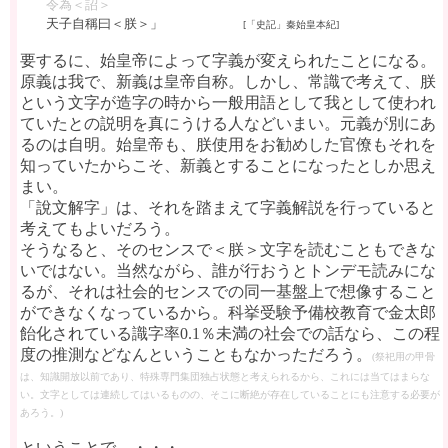
令為＜詔＞
天子自稱曰＜朕＞」
[「史記」秦始皇本紀]
要するに、始皇帝によって字義が変えられたことになる。
原義は我で、新義は皇帝自称。しかし、常識で考えて、朕
という文字が造字の時から一般用語として我として使われ
ていたとの説明を真にうける人などいまい。元義が別にあ
るのは自明。始皇帝も、朕使用をお勧めした官僚もそれを
知っていたからこそ、新義とすることになったとしか思え
まい。
「說文解字」は、それを踏まえて字義解説を行っていると
考えてもよいだろう。
そうなると、そのセンスで＜朕＞文字を読むこともできな
いではない。当然ながら、誰が行おうとトンデモ読みにな
るが、それは社会的センスでの同一基盤上で想像すること
ができなくなっているから。科挙受験予備校教育で金太郎
飴化されている識字率0.1％未満の社会での話なら、この程
度の推測などなんということもなかっただろう。
(祭祀用の甲骨
は、知識開放以前であり、特殊専門集団独占状態と考えられるから、これには当てはまらな
い。文字としては連続してはいるものの、そこに断絶が存在していることにも注意する必要が
あろう。)
ということで、・・・。