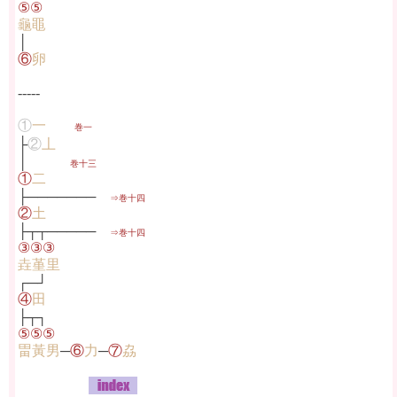
⑤⑤
龜黽
│
⑥
卵
-----
①
一
巻一
├
②
丄
│
巻十三
①
二
├───────
⇒巻十四
②
土
├┬┬─────
⇒巻十四
③③③
垚堇里
┌─┘
④
田
├┬┐
⑤⑤⑤
畕黃男
─
⑥
力
─
⑦
劦