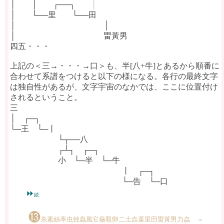
│
＿＿
│
＿＿
┌──┐
＿＿
│
│
＿＿
└──里
＿＿
└──田
│
＿＿
＿＿＿＿＿＿＿＿＿
│
│
＿＿
＿＿＿＿＿＿＿＿＿
畕黃男
四五・・・
上記の＜三→・・・→口＞も、半[八+牛]とあるから順番に
合わせて系譜をつけると以下の様になる。各行の最終文字
は独自性があるが、文字宇宙のなかでは、ここに位置付け
されるということ。
三
│
＿
┌─┐
└─王
＿
└─丨
＿＿＿＿＿＿
└┬──八
＿＿＿＿＿＿
┌┴┐
＿
┌─┐
＿＿＿＿＿＿
小
＿
└─半
＿
└─牛
＿＿＿＿＿＿＿＿＿＿＿＿＿＿
丨
＿
┌─┐
＿＿＿＿＿＿＿＿＿＿＿＿＿＿
└─告
＿
└─口
⏩
続
⓭
糸素絲率虫䖵蟲風它龜黽卵二土垚堇里田畕黃男力劦
⇒