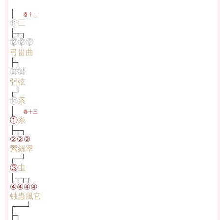
│
巻十二
⑪
匚
├┬┐
⑫⑫⑫
弓甾曲
├┐
⑬⑬
弜弦
┌┘
⑭
系
│
巻十三
①
糸
├┬┐
②②②
素絲率
┌─┘
③
虫
├┬┬┐
④④④④
䖵蟲風它
┌──┘
├┐