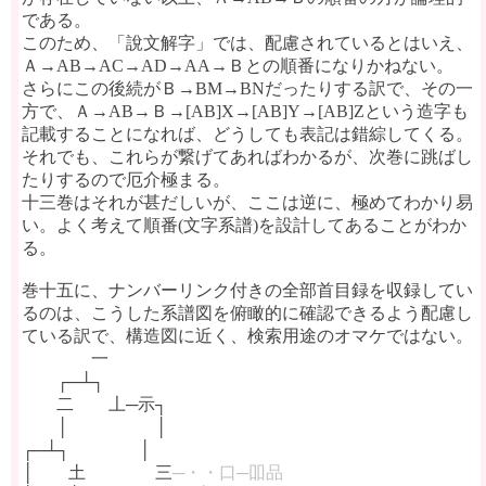
である。
このため、「說文解字」では、配慮されているとはいえ、
Ａ→AB→AC→AD→AA→Ｂとの順番になりかねない。
さらにこの後続がＢ→BM→BNだったりする訳で、その一
方で、Ａ→AB→Ｂ→[AB]X→[AB]Y→[AB]Zという造字も
記載することになれば、どうしても表記は錯綜してくる。
それでも、これらが繋げてあればわかるが、次巻に跳ばし
たりするので厄介極まる。
十三巻はそれが甚だしいが、ここは逆に、極めてわかり易
い。よく考えて順番(文字系譜)を設計してあることがわか
る。
巻十五に、ナンバーリンク付きの全部首目録を収録してい
るのは、こうした系譜図を俯瞰的に確認できるよう配慮し
ている訳で、構造図に近く、検索用途のオマケではない。
＿＿＿
＿
一
＿＿
┌─┴┐
＿＿
二
＿＿
丄─示┐
＿＿
│
＿＿＿＿＿
│
┌─┴┐
＿＿＿＿
│
│
＿＿
土
＿＿＿＿
三
─・・口─吅品