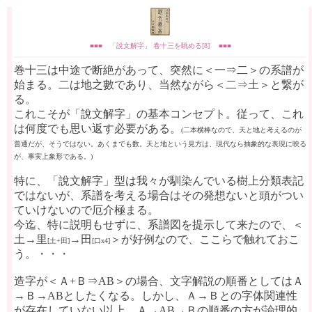
■■■ 「說文解字」 卷十三を眺める[8] ■■■
巻十三は中途で断絶があって、突然に＜一⇒二＞の系譜が
始まる。二は地之數であり、当然ながら＜二⇒土＞と繋が
る。
これこそが「說文解字」の基本コンセプト。従って、これ
は何度でも思い返す必要がある。
(二本横棒なので、天と地と考えるのが
普通だが、そうではない。あくまでも数。天と地という見方は、現代なら抽象的な表現に映る
が、事実上象形である。)
特に、「說文解字」型は我々が馴染んでいる樹上分類表記
ではないが、系譜を考える場合はその発想ないと頭がつい
ていけないので厄介極まる。
今迄、特に説明もせずに、系譜図を提示して来たので、＜
土→里
→田
＞が好例なので、ここらで触れておこ
[土+田]
[口x4]
う。・・・
造字が＜Ａ+Ｂ⇒AB＞の場合、文字解説の順番としてはＡ
→Ｂ→ABとしたくなる。しかし、Ａ→Ｂとの字体関連性
が存在していない以上、Ａ→AB→Ｂの順番の方が論理的