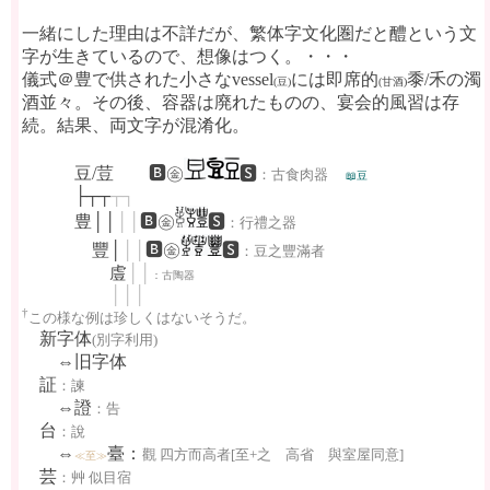
一緒にした理由は不詳だが、繁体字文化圏だと醴という文
字が生きているので、想像はつく。・・・
儀式＠豊で供された小さなvessel
には即席的
黍/禾の濁
(豆)
(甘酒)
酒並々。その後、容器は廃れたものの、宴会的風習は存
続。結果、両文字が混淆化。
豆/荳 🅱㊎
🆂
：古食肉器
📖豆
├┬┬
┬┐
豊││
││
🅱㊎
🆂
：行禮之器
豐│
││
🅱㊎
🆂
：豆
之豐滿者
䖒
││
：古陶器
│││
†
この様な例は珍しくはないそうだ。
新字体
(別字利用)
⇔旧字体
証
：諫
⇔證
：告
台
：說
⇔
臺：
觀 四方而高者[至+之 高省 與室屋同意]
≪至≫
芸
：艸 似目宿