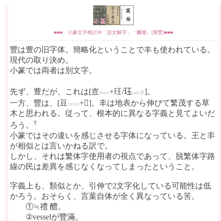
■■■ 小篆文字検討＠「說文解字」「爾雅」[豊豐]■■■
豐は豊の旧字体。簡略化ということで丰も使われている。
現代の取り決め。
小篆では両者は別文字。
先ず、豊だが、これは[壴
+玨/𤤴
]。
drum
jade系
一方、豐は、[豆
+𠁳]。丰は地表から伸びて繁茂する草
vessel
木と思われる。従って、根本的に異なる字義と見てよいだ
†
ろう。
小篆ではその違いを感じさせる字体になっている。王と丯
が相似とは言いかねる訳で。
しかし、それは繁体字使用者の視点であって、脱繁体字路
線の民は差異を感じなくなってしまったということ。
字義上も、類似とか、引伸で2文字化している可能性は低
かろう。おそらく、言葉自体が全く異なっている筈。
①≒禮 醴。
②vesselが豐滿。