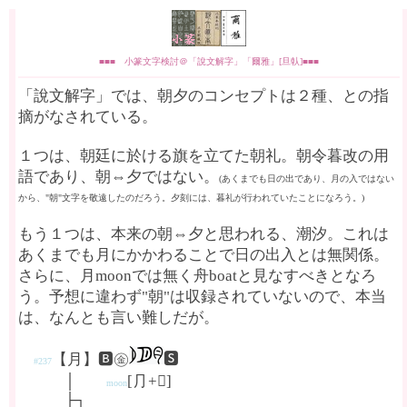
■■■ 小篆文字検討＠「說文解字」「爾雅」[旦倝]■■■
「說文解字」では、朝夕のコンセプトは２種、との指
摘がなされている。
１つは、朝廷に於ける旗を立てた朝礼。朝令暮改の用
語であり、朝⇔夕ではない。
(あくまでも日の出であり、月の入ではない
から、"朝"文字を敬遠したのだろう。夕刻には、暮礼が行われていたことになろう。)
もう１つは、本来の朝⇔夕と思われる、潮汐。これは
あくまでも月にかかわることで日の出入とは無関係。
さらに、月moonでは無く舟boatと見なすべきとなろ
う。予想に違わず"朝"は収録されていないので、本当
は、なんとも言い難しだが。
【月】🅱㊎
🆂
#237
│
[⺆+𠄠]
moon
├┐