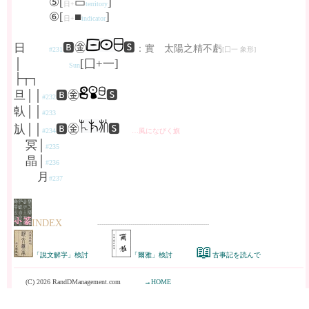
⑤[
▭
]
日+
territory
⑥[
■
]
日+
indicator
日
🅱㊎
🆂
：實 太陽之精不虧
#231
[囗一 象形]
│
[囗+一]
Sun
├┬┐
旦││
🅱㊎
🆂
#232
倝││
#233
㫃││
🅱㊎
🆂
#234
…風になびく旗
冥│
#235
晶│
#236
月
#237
INDEX
------------------------------------------------------
📖
「說文解字」検討
「爾雅」検討
古事記を読んで
(C) 2026 RandDManagement.com
→HOME