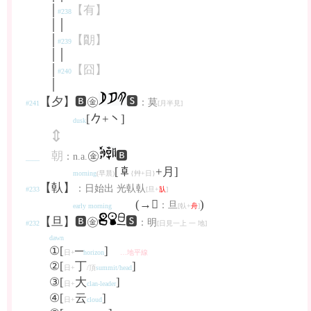
│
【有】
#238
││
│
【朙】
#239
││
│
【囧】
#240
│
【夕】🅱㊎
🆂
：莫
#241
[月半見]
[𠂊+丶]
dusk
⇕
朝
㊎
🅱
：n.a.
____
[𠦝
+月]
morning
(早晨)
{艸+日}
【倝】
：日始出 光倝倝
#233
[旦+
㫃
]
(→𦩻
)
：旦
early morning
[倝+
舟
]
【旦】🅱㊎
🆂
：明
#232
[日見一上 一 地]
dawn
①[
─
]
日+
horizon
…地平線
②[
丁
]
日+
/頂
summit/head
③[
大
]
日+
clan-leader
④[
云
]
日+
cloud