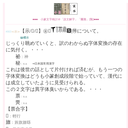
■■■ 小篆文字検討＠「說文解字」「爾雅」[飄]■■■
【示/𡭕/𥘅】㊎🅱
🆂|㊕について。
#003
≪示≫
📖禮示
じっくり眺めていくと、訳のわからぬ字体変換の存在
に気付く。・・・
祕
：神
秘
：n.a.
⇒日本国常用漢字
これは後世の話として片付ければ済むが、もう一つの
字体変換はどうも小篆創成段階で始っていて、漢代に
は成立していたように見受けられる。
この２文字は異字体臭いからである。・・・
票
：n.a.
㶾
：n.a.
【票合字】
𧽤
：輕行
旚
：旌旗旚繇