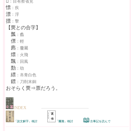
𧢄
：目有察省見
慓
：疾
漂
：浮
摽
：擊
【㶾との合字】
瓢
：蠡
僄
：輕
麃
：麠屬
熛
：火飛
飄
：回風
勡
：劫
縹
：帛青白色
鏢
：刀削末銅
おそらく㶾⇒票だろう。
INDEX
------------------------------------------------------
📖
「說文解字」検討
「爾雅」検討
古事記を読んで