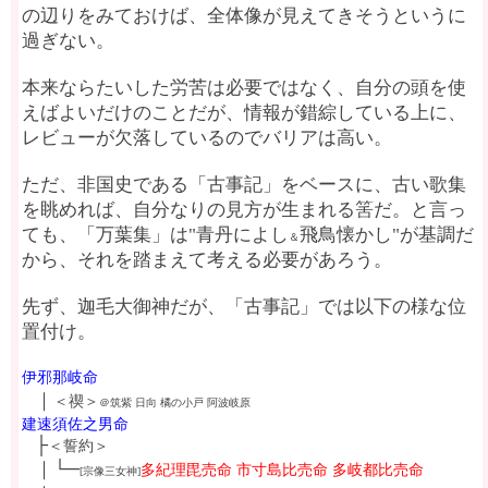
の辺りをみておけば、全体像が見えてきそうというに
過ぎない。
本来ならたいした労苦は必要ではなく、自分の頭を使
えばよいだけのことだが、情報が錯綜している上に、
レビューが欠落しているのでバリアは高い。
ただ、非国史である「古事記」をベースに、古い歌集
を眺めれば、自分なりの見方が生まれる筈だ。と言っ
ても、「万葉集」は"青丹によし
飛鳥懐かし"が基調だ
＆
から、それを踏まえて考える必要があろう。
先ず、迦毛大御神だが、「古事記」では以下の様な位
置付け。
伊邪那岐命
┼
｜
＜禊＞
＠筑紫 日向 橘の小戸 阿波岐原
建速須佐之男命
┼
├
＜誓約＞
┼
｜└─
多紀理毘売命 市寸島比売命 多岐都比売命
[宗像三女神]