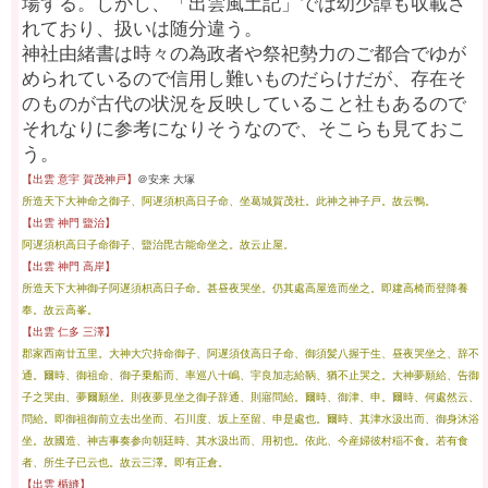
場する。しかし、「出雲風土記」では幼少譚も収載さ
れており、扱いは随分違う。
神社由緒書は時々の為政者や祭祀勢力のご都合でゆが
められているので信用し難いものだらけだが、存在そ
のものが古代の状況を反映していること社もあるので
それなりに参考になりそうなので、そこらも見ておこ
う。
【出雲 意宇 賀茂神戸】
＠安来 大塚
所造天下大神命之御子、阿遅須枳高日子命、坐葛城賀茂社。此神之神子戸。故云鴨。
【出雲 神門
盬
治】
阿遅須枳高日子命御子、
盬
治毘古能命坐之。故云止屋。
【出雲 神門 高岸】
所造天下大神御子阿遅須枳高日子命。甚昼夜哭坐。仍其處高屋造而坐之。即建高椅而登降養
奉。故云高峯。
【出雲 仁多 三澤】
郡家西南廿五里。大神大穴持命御子、阿遅須伎高日子命、御須髪八握于生、昼夜哭坐之、辞不
通。爾時、御祖命、御子乗船而、率巡八十嶋、宇良加志給鞆、猶不止哭之。大神夢願給、告御
子之哭由、夢爾願坐。則夜夢見坐之御子辞通、則寤問給。爾時、御津、申。爾時、何處然云、
問給。即御祖御前立去出坐而、石川度、坂上至留、申是處也。爾時、其津水汲出而、御身沐浴
坐。故國造、神吉事奏参向朝廷時、其水汲出而、用初也。依此、今産婦彼村稲不食。若有食
者、所生子已云也。故云三澤。即有正倉。
【出雲 楯縫】