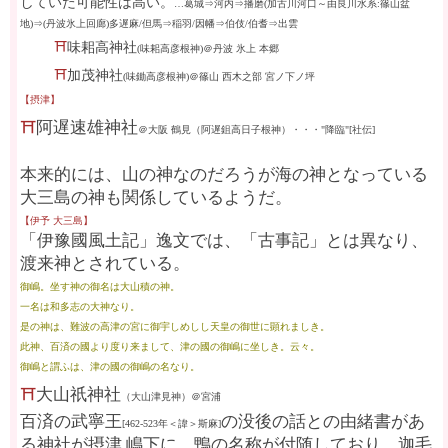
していた可能性は高い。
…葛城⇒河内⇒播磨(加古川河口～由良川水系:篠山盆
地)⇒(丹波氷上回廊)多遅麻/但馬⇒稲羽/因幡⇒伯伎/伯耆⇒出雲
⛩
味耜高神社
(味耜高彦根神)＠丹波 氷上 本郷
⛩
加茂神社
(味鋤高彦根神)＠篠山 西木之部 宮ノ下ノ坪
【摂津】
⛩
阿遅速雄神社
＠大阪 鶴見（阿遅
鉏
高日子根神）・・・"降臨"[社伝]
本来的には、山の神なのだろうが海の神となっている
大三島の神も関係しているようだ。
【伊予 大三島】
「伊豫國風土記」逸文では、「古事記」とは異なり、
渡来神とされている。
御嶋。坐す神の御名は大山積の神。
一名は和多志の大神なり。
是の神は、難波の高津の宮に御宇しめしし天皇の御世に顕れましき。
此神、百済の國より度り来まして、津の國の御嶋に坐しき。云々。
御嶋と謂ふは、津の國の御嶋の名なり。
⛩
大山祇神社
（大山津見神）＠宮浦
百済の武寧王
の没後の話との由緒書があ
[462-523年＜諱＞斯麻]
る神社が摂津 嶋下に。鴨の名称が付随しており、迦毛