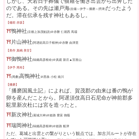
しかし、天若日子葬儀で狼藉を働き出雲から出奔した
のである。その先は瀬戸海
だったよう
(吉備～伊予～播磨～摂津)
だ。滞在伝承を残す神社もあるし。
【備前 赤坂】
⛩
鴨神社
(京都上加茂勧請)＠赤磐 仁堀西 馬場
⛩
片山神社
(阿遅
鉏
高日子根神)＠赤磐 由津里
【美作 真嶋 美甘】
⛩
御鴨神社
(味鋤高彦根命)＠真庭 新庄▲宮座山
【伊予 周布】
⛩
高鴨神社
(周桑)
＠西条 小松 南川
【播磨】
「播磨国風土記」によれば、賀茂郡の由来は番の鴨が
卵を産んだことから。阿遅須伎高日石尼命が神前郡多
駝里新次杜には宮を造ったと。
⛩
新次神社
(葛城大神)＠姫路 豊富 御蔭
⛩
瑞岡神社
(味鋤高彦根神)＠姫路 船津
ただ、葛城と出雲との繋がりという観点では、加古川ルートが存在