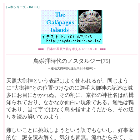
[→本シリーズ－INDEX]
■■■ 日本の基底文化を考える [2018.9.24] ■■■
鳥崇拝時代のノスタルジー[75]
－迦毛大御神[阿遅
鉏
高日子根神]－
天照大御神という表記はよく使われるが、同じよう
に"大御神"との位置づけなのに迦毛大御神の記述は滅
多にお目にかかれぬ。その割に、京都の神社名は結構
知られており、なかなか面白い現象である。迦毛は鴨
であり、当て字ではなく鳥を指すようだから、その辺
りを読み解いてみよう。
難しいことに挑戦しようという訳でもないし、好事家
的な「謎を読み解く」気分も皆無。流れからみて、こ