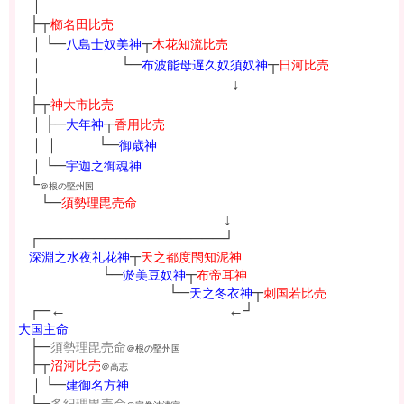
┼
｜
┼
├┬
櫛名田比売
┼
｜└─
┬
八島士奴美神
木花知流比売
┼
｜
┼┼
└─
┬
┼┼┼┼┼┼
布波能母遅久奴須奴神
日河比売
┼
｜
┼
┼┼┼
↓
┼┼┼┼┼┼
┼┼┼┼┼┼┼┼┼┼
┼
├┬
神大市比売
┼
｜├─
┬
大年神
香用比売
┼
｜｜
┼
└─
┼┼┼
御歳神
┼
｜└─
宇迦之御魂神
┼
└
＠根の堅州国
┼┼
└─
須勢理毘売命
┼┼┼┼┼┼┼┼┼┼┼┼┼┼┼┼┼┼┼
↓
┼
┌─────────────────┘
┼
┬
深淵之水夜礼花神
天之都度閇知泥神
┼
└─
┬
┼┼┼┼┼┼┼┼
淤美豆奴神
布帝耳神
┼
┼┼
└─
┬
┼┼┼┼┼┼┼┼
┼┼┼┼┼
天之冬衣神
刺国若比売
┼
┌─←
←┘
┼┼┼┼┼┼┼┼┼┼┼┼┼┼┼┼┼┼
大国主命
┼
├─
須勢理毘売命
＠根の堅州国
┼
├┬
沼河比売
＠高志
┼
｜└─
建御名方神
┼
├┬