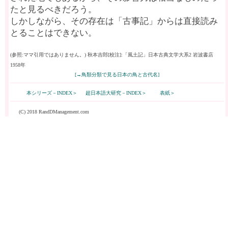
たと見るべきだろう。
しかしながら、その存在は「古事記」からは直接読み
とることはできない。
(参照:ママ引用ではありません。) 秋本吉郎[校注]:「風土記」日本古典文学大系2 岩波書店
1958年
[→鳥類分類で見る日本の鳥と古代名]
本シリーズ－INDEX＞
超日本語大研究－INDEX＞
表紙＞
(C) 2018 RandDManagement.com