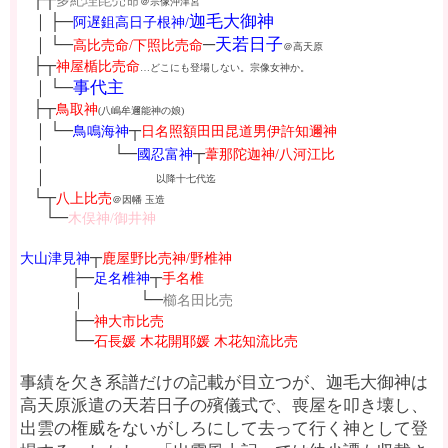
多紀理毘売命
＠宗像沖津宮
┼
｜├─
迦毛大御神
阿遅
鉏
高日子根神/
┼
｜└─
─
天若日子
高比売命/下照比売命
＠高天原
┼
├┬
神屋楯比売命
…どこにも登場しない。宗像女神か。
┼
｜└─
事代主
┼
├┬
鳥取神
(八嶋牟邇能神の娘)
┼
｜└─
┬
鳥鳴海神
日名照額田田昆道男伊許知邇神
┼
｜
┼┼
└─
┬
┼┼┼┼
國忍富神
葦那陀迦神/八河江比
┼
｜
┼┼
┼┼┼┼┼┼┼┼
以降十七代迄
┼
└┬
八上比売
＠因幡 玉造
┼┼
└─
木俣神/御井神
┬
大山津見神
鹿屋野比売神/野椎神
├─
┬
┼┼┼┼┼
足名椎神
手名椎
｜
┼
└─
┼┼┼┼┼
┼┼┼┼
櫛名田比売
├─
┼┼┼┼┼
神大市比売
└─
┼┼┼┼┼
石長媛 木花開耶媛 木花知流比売
事績を欠き系譜だけの記載が目立つが、迦毛大御神は
高天原派遣の天若日子の殯儀式で、喪屋を叩き壊し、
出雲の権威をないがしろにして去って行く神として登