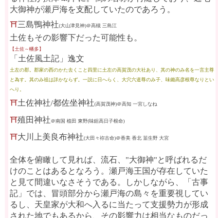
大御神が瀬戸海を支配していたのであろう。
⛩
三島鴨神社
(大山津見神)＠高槻 三島江
土佐もその影響下だった可能性も。
【土佐～幡多】
「土佐風土記」逸文
土左の郡。郡家の西のかた去くこと四里に土左の高賀茂の大社あり、其の神のみ名を一言主尊
と為す。其のみ祖は詳かならず。一説に日へらく、大穴六道尊のみ子、味鋤高彦根尊なりとい
へり。
⛩
土佐神社/都佐坐神社
(高賀茂神)＠高知 一宮しなね
⛩
殖田神社
＠南国 植田 東野(味
鉏
高日子根命)
⛩
大川上美良布神社
(大田々祢古命)＠香美 香北 韮生野 大宮
全体を俯瞰して見れば、流石、"大御神"と呼ばれるだ
けのことはあるとなろう。瀬戸海王国が存在していた
と見て間違いなさそうである。しかしながら、「古事
記」では、冒頭部分から瀬戸海の島々を重要視してい
るし、天皇家が大和へ入るに当たって支援勢力が形成
された地でもあるから、その影響力は相当なものだっ