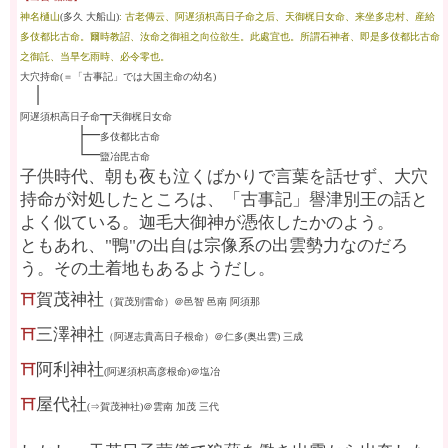
神名樋山
(多久 大船山)
: 古老傳云、阿遅須枳高日子命之后、天御梶日女命、来坐多忠村、産給
多伎都比古命。爾時教詔、汝命之御祖之向位欲生。此處宜也。所謂石神者、即是多伎都比古命
之御託、当旱乞雨時、必令零也。
大穴持命
(＝「古事記」では大国主命の幼名)
┼
│
┬
阿遅須枳高日子命
天御梶日女命
├─
┼┼┼┼┼┼┼┼
多伎都比古命
└─
┼┼┼┼┼┼┼┼
盬
冶毘古命
子供時代、朝も夜も泣くばかりで言葉を話せず、大穴
持命が対処したところは、「古事記」譽津別王の話と
よく似ている。迦毛大御神が憑依したかのよう。
ともあれ、"鴨"の出自は宗像系の出雲勢力なのだろ
う。その土着地もあるようだし。
⛩
賀茂神社
（賀茂別雷命）＠邑智 邑南 阿須那
⛩
三澤神社
（阿遅志貴高日子根命）＠仁多(奥出雲) 三成
⛩
阿利神社
(阿遅須枳高彦根命)＠塩冶
⛩
屋代社
(⇒賀茂神社)＠雲南 加茂 三代