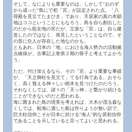
そして、なによりも重要なのは、しかして"おのず
から成った"島にで初「宮」が設定された点。「八
尋殿を見立てたまひき」であり、天皇家の真の本願
地はココということにもなろう。島を自ら創出した
のだから処女地の筈だが、立派な「宮」は、自ら建
造したのではなく、発見したということなので、そ
の昔に住人が存在した地なのかも。
ともあれ、日本の「地」における海人勢力の活動拠
点確保が、古事記上巻第２期の骨子と考えてよかろ
う。
ただ、付け加えるなら、その「宮」より重要な事績
が、「天之御柱を見立て」てる行為である。おそら
く、高く聳える神々しい樹木を見つけたのだろう。
それなくしては、諸々の「天ッ神」と繋がり続ける
ことができないのだと思われる。
海に囲まれた島の現実を考えれば、大木が茂る森な
くしては、航海に適した船は作りようが無い訳で、
巨大柱信仰こそが日本に於ける"海人"的な原初信仰
であることを示していると言ってよいと思われる。