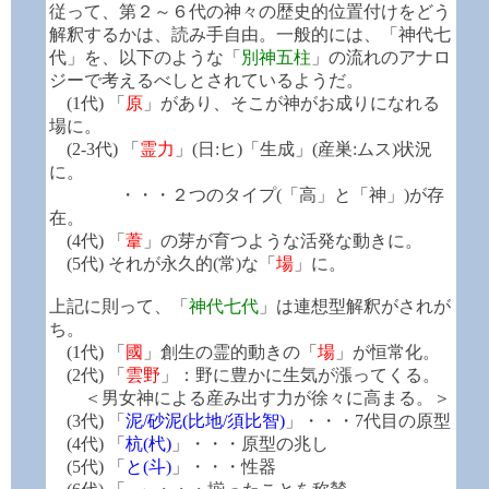
従って、第２～６代の神々の歴史的位置付けをどう
解釈するかは、読み手自由。一般的には、「神代七
代」を、以下のような「
別神五柱
」の流れのアナロ
ジーで考えるべしとされているようだ。
(1代) 「
原
」があり、そこが神がお成りになれる
場に。
(2-3代) 「
霊力
」(日:ヒ)「生成」(産巣:ムス)状況
に。
・・・２つのタイプ(「高」と「神」)が存
在。
(4代) 「
葦
」の芽が育つような活発な動きに。
(5代) それが永久的(常)な「
場
」に。
上記に則って、「
神代七代
」は連想型解釈がされが
ち。
(1代) 「
國
」創生の霊的動きの「
場
」が恒常化。
(2代) 「
雲野
」：野に豊かに生気が漲ってくる。
＜男女神による産み出す力が徐々に高まる。＞
(3代) 「
泥/砂泥(比地/須比智)
」・・・7代目の原型
(4代) 「
杭(杙)
」・・・原型の兆し
(5代) 「
と(斗)
」・・・性器