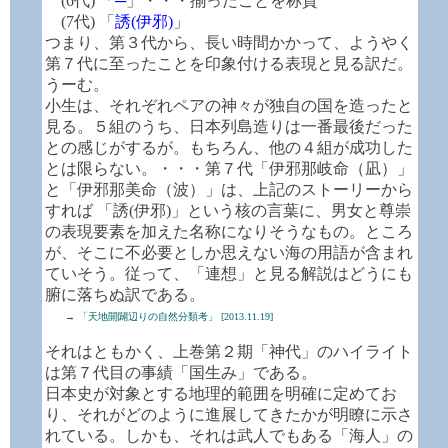
(6代) 「
─
」・・・揃ったことを称賛
(7代) 「
誘(伊邪)
」
つまり、第３代から、長い時間かかって、ようやく
第７代に至ったことを印象付ける表現と見る訳だ。
うーむ。
小生は、それぞれペアの神々が独自の国を造ったと
見る。５組のうち、日本列島造りは一番最後だった
との感じがするが。もちろん、他の４組が成功した
とは限らない。・・・第７代「伊邪那岐命（凪）」
と「伊邪那美命（波）」は、上記のストーリーから
すれば 「誘(伊邪)」という核の言葉に、男女と尊崇
の表現要素を加えた名称になりそうなもの。ところ
が、そこに不必要としか思えない海の用語が含まれ
ていそう。従って、「連想」と見る解説はどうにも
腑に落ちぬ訳である。
→
「天地開闢辺りの自然分類考」 [2013.11.19]
それはともかく、上巻第２期「神代」のハイライト
は第７代目の事績「国生み」である。
日本史が対象とする地理的範囲を明確に定めてお
り、それがどのように進展してきたかが明瞭に示さ
れている。しかも、それは武人でもある「海人」の