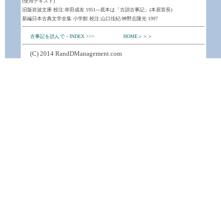
(使用テキスト)
旧版岩波文庫 校注:幸田成友 1951---底本は「古訓古事記」(本居宣長)
新編日本古典文学全集 小学館 校注:山口佳紀/神野志隆光 1997
古事記を読んで－INDEX >>>
HOME＞＞＞
(C) 2014 RandDManagement.com