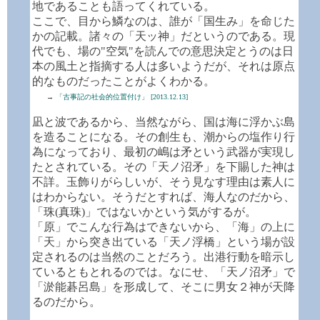
地であることも語ってくれている。
ここで、目から鱗なのは、誰が「国生み」を命じた
かの記載。諸々の「天ッ神」だというのである。現
代でも、場の"空気"を読んでの意思決定とうのは日
本の風土と指摘する人は多いようだが、それは原点
的なものだったことがよくわかる。
→
「古事記の社会的位置付け」 [2013.12.13]
凪と波であるから、当然ながら、国は海に浮かぶ島
を造ることになる。その創生も、潮からの塩作り行
為になっており、最初の嶋は矛という武器が実現し
たとされている。その「天ノ沼矛」を下賜した神は
不詳。玉飾りがらしいが、そう見なす理由は素人に
はわからない。そうだとすれば、海人なのだから、
「珠(真珠)」ではないかという気がするが。
「原」でこんな行為はできないから、「海」の上に
「天」から突き出ている「天ノ浮橋」という場が設
定されるのは当然のことだろう。出港行動を暗示し
ているともとれるのでは。なにせ、「天ノ沼矛」で
「淤能碁呂島」を形成して、そこに男女２神が天降
るのだから。