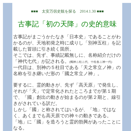
■■■ 太安万侶史観を探る 2014.1.30 ■■■
古事記「初の天降」の史的意味
古事記がまごうかたなき「日本史」であることがわ
かるのが、天地初発之時に成りし「別神五柱」を記
載した冒頭に引き続く箇所。
そこでは、先ず、事績記載無しに、名称紹介だけの
「神代七代」が記される。
(獨神ニ柱ニ代、十柱各ニ神一代)
一代目は、別神の５柱目である「天之常立ノ神」の
名称を引き継いだ形の「國之常立ノ神」。
要するに、霊的動きが、先ず「高天原」で発生し、
それが「天」で定常化されたところまでが第１期
で、「國」創出の動きが始まるのが第２期と、線引
きがされている訳だ。
しかし「國」と称されてはいるが、「地」ではな
く、あくまでも高天原での神々の動きである。
「地」に「國」を造ろうと霊的勃興があったことに
なる。