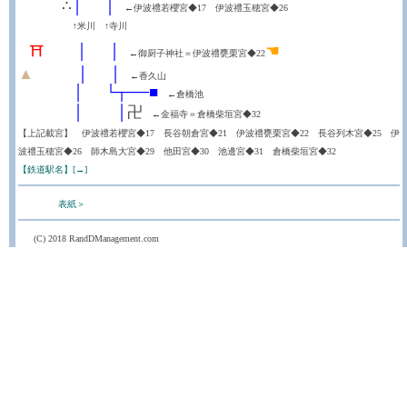
┼┼┼┼
∴
│
┼┼
│
←伊波禮若櫻宮◆17 伊波禮玉穂宮◆26
┼┼┼┼┼
↑米川 ↑寺川
☚
┼
⛩
┼┼┼
│
┼┼
│
←御厨子神社＝伊波禮甕栗宮◆22
▲
┼┼┼┼
│
┼┼
│
←香久山
┼┼┼┼┼
│
┼┼
└┬──■
←倉橋池
┼┼┼┼┼
│
┼┼┼
│
卍
←金福寺＝倉橋柴垣宮◆32
【上記載宮】 伊波禮若櫻宮◆17 長谷朝倉宮◆21 伊波禮甕栗宮◆22 長谷列木宮◆25 伊
波禮玉穂宮◆26 師木島大宮◆29 他田宮◆30 池邊宮◆31 倉橋柴垣宮◆32
【鉄道駅名】[→]
表紙＞
(C) 2018 RandDManagement.com