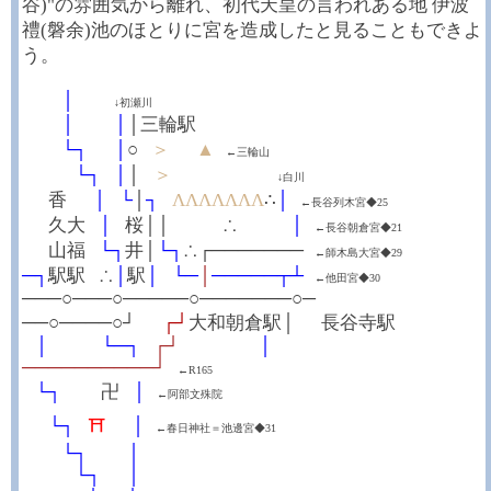
谷)"の雰囲気から離れ、初代天皇の言われある地 伊波
禮(磐余)池のほとりに宮を造成したと見ることもできよ
う。
┼┼┼
│
┼┼┼
↓初瀬川
┼┼┼
│
┼┼┼
│
│三輪駅
┼┼┼
└┐
┼┼
│
○
┼
＞
┼┼
▲
←三輪山
┼┼┼┼
└┐
┼
│
│
┼
＞
┼┼┼┼┼┼┼┼
↓白川
┼┼
香
┼┼
│
┼
└
│
┐
┼
ΛΛΛΛΛΛΛ
∴
│
←長谷列木宮◆25
┼┼
久大
┼
│
┼
桜││
┼
┼┼┼
∴
┼┼┼┼
│
←長谷朝倉宮◆21
┼┼
山福
┼
└┐
井│
└┐
∴┌───────
←師木島大宮◆29
─┐
駅駅
┼
∴
│
駅
│
┼
└─
│
─────┬┴
←他田宮◆30
───○───○─────○───────○─
──○────○┘
┼┼
┌┘
大和朝倉駅│
┼┼
長谷寺駅
┼
│
┼┼┼┼
└─┐
┼
┌┘
┼┼┼┼┼┼
│
──────────┘
←R165
┼
└┐
┼┼┼
卍
┼
│
←阿部文殊院
┼┼
└┐
┼
⛩
┼┼
│
←春日神社＝池邊宮◆31
┼┼┼
└┐
┼┼┼
│
┼┼┼┼
└┐
┼┼
│