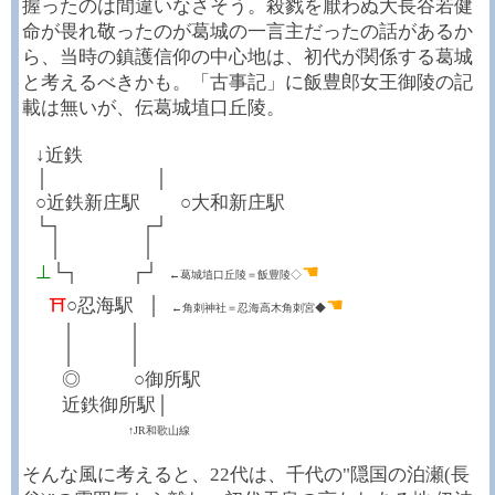
握ったのは間違いなさそう。殺戮を厭わぬ大長谷若健
命が畏れ敬ったのが葛城の一言主だったの話があるか
ら、当時の鎮護信仰の中心地は、初代が関係する葛城
と考えるべきかも。「古事記」に飯豊郎女王御陵の記
載は無いが、伝葛城埴口丘陵。
┼
↓近鉄
┼
│
┼┼┼┼┼┼┼┼
│
┼
○近鉄新庄駅
┼┼┼
○大和新庄駅
┼
└┐
┼┼┼┼┼┼
┌┘
┼┼
│
┼┼┼┼┼┼
│
☚
┼
⊥
└┐
┼┼┼┼
┌┘
←葛城埴口丘陵＝飯豊陵◇
☚
┼┼
⛩
○忍海駅
┼
│
←角刺神社＝忍海高木角刺宮◆
┼┼┼
│
┼┼┼┼
│
┼┼┼
│
┼┼┼┼
│
┼┼┼
◎
┼┼┼┼
○御所駅
┼┼┼
近鉄御所駅│
┼┼┼┼┼┼┼┼
↑JR和歌山線
そんな風に考えると、22代は、千代の"隠国の泊瀬(長