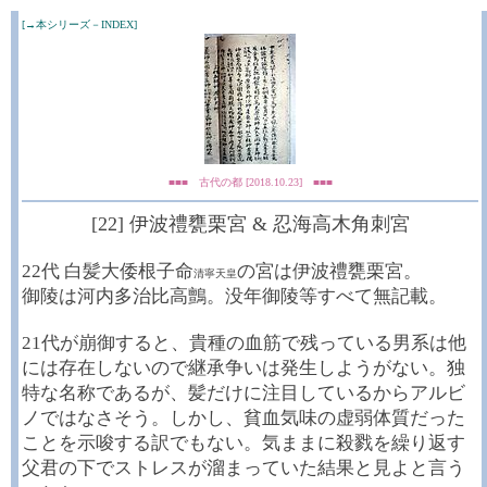
[→本シリーズ－INDEX]
■■■ 古代の都 [2018.10.23] ■■■
[22] 伊波禮甕栗宮 & 忍海高木角刺宮
22代 白髪大倭根子命
の宮は伊波禮甕栗宮。
清寧天皇
御陵は河内多治比高
鸇
。没年御陵等すべて無記載。
21代が崩御すると、貴種の血筋で残っている男系は他
には存在しないので継承争いは発生しようがない。独
特な名称であるが、髪だけに注目しているからアルビ
ノではなさそう。しかし、貧血気味の虚弱体質だった
ことを示唆する訳でもない。気ままに殺戮を繰り返す
父君の下でストレスが溜まっていた結果と見よと言う