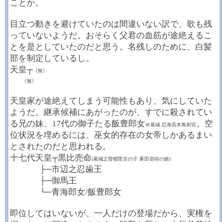
ことか。
目立つ動きを避けていたのは間違いない訳で、歌も残
っていないようだ。おそらく父君の血筋が途絶えるこ
とを是としていたのだと思う。名残しのために、白髪
部を制定しているし。
天皇┬
《無》
┼┼
《無》
天皇家が途絶えてしまう可能性もあり、気にしていた
ようだ。継承候補にあがったのが、すでに殺されてい
る兄の妹、17代の御子たる飯豊郎女
。空
＠葛城 忍海高木角刺宮
位状況を埋めるには、巫女的存在の女帝しかあるまい
とされたのだと思われる。
十七代天皇┬黒比売命
(葛城之曽都毘古の子 葦田宿祢の娘)
┼┼┼┼┼
├─市辺之忍歯王
┼┼┼┼┼
├─御馬王
┼┼┼┼┼
└─青海郎女/飯豊郎女
即位してはいないが、一人だけの登場だから、実権を