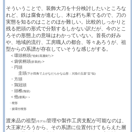
そういうことで、装飾大刀を十分検討したいところな
れど、鉄は腐食が進むし、木は朽ち果てるので、刀の
実態を知るのはことのほか難しい。比較的しっかりと
残る把頭の形式で分類するしかない訳だが、今のとこ
ろその形態上の意味はわかっていない。首長の好み
や、地域的流行、工房職人の都合、等々あろうが、祖
型からの系譜が存在していそうな感じがする。
＜環頭柄頭
＞
("狛剣/高麗剣")
＜袋状柄頭
＞
(折衷的)
・円頭
圭頭
(下が四角で上がなだらかな山形：大陸の玉器"圭"似)
・方頭
・鶏冠頭
・頭椎
(塊状)
＜他
(倭風)>＞
・楔形
・捩環付楔形
渡来品の祖型
管理や製作工房支配が可能なのは、
(モデル)
大王家だろうから、その系譜に位置付けてもらえた層