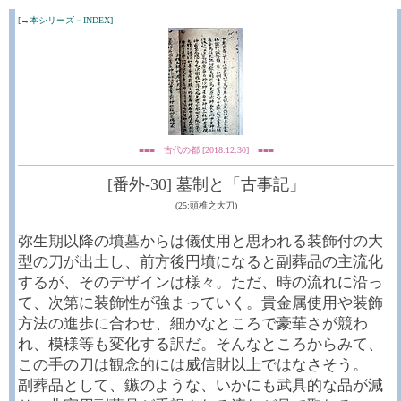
[→本シリーズ－INDEX]
■■■ 古代の都 [2018.12.30] ■■■
[番外-30] 墓制と「古事記」
(25:頭椎之大刀)
弥生期以降の墳墓からは儀仗用と思われる装飾付の大
型の刀が出土し、前方後円墳になると副葬品の主流化
するが、そのデザインは様々。ただ、時の流れに沿っ
て、次第に装飾性が強まっていく。貴金属使用や装飾
方法の進歩に合わせ、細かなところで豪華さが競わ
れ、模様等も変化する訳だ。そんなところからみて、
この手の刀は観念的には威信財以上ではなさそう。
副葬品として、鏃のような、いかにも武具的な品が減