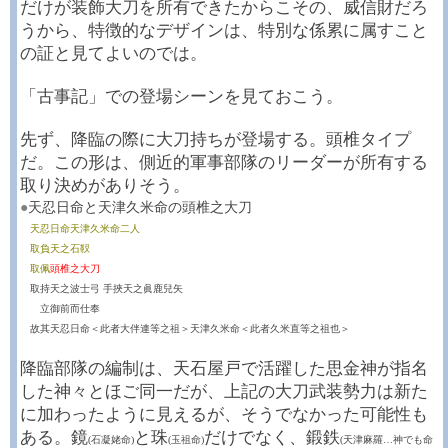
だけが装飾大刀を所有できたからこその、威信財だろ
うから、特徴的なデザインは、特別な係累に属すこと
の証と見てよいのでは。
「古事記」での登場シーンを見ておこう。
先ず、降臨の際に大刀持ちが登場する。頭椎タイプ
だ。この形は、側近的軍事部隊のリーダーが所有する
取り決めがありそう。
●
天忍日命と天津久米命の頭椎之大刀
天忍日命天津久米命二人
取負天之石靫
取佩
頭椎之大刀
取持天之波士弓 手挾天之眞鹿兒矢
立御前而仕奉
故其天忍日命＜此者大伴連等之祖＞天津久米命＜此者久米直等之祖也＞
降臨部隊の編制は、天石屋戸で活躍した思金神が指名
した神々とほご同一だが、上記の大刀武装勢力は新た
に加わったように見えるが、そうでなかった可能性も
ある。鏡
と珠
だけでなく、鍛鉄
(石凝姥命)
(玉祖命)
(天津麻羅…神でも命