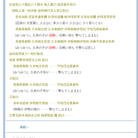
於是宛八十建設八十膳夫 毎人佩刀 誨其膳夫等曰
聞歌之者一時共斬 故明將打其土雲之歌曰
意佐加能 意富牟盧夜爾 比登佐波爾 岐伊理袁理 比登佐波爾 伊理袁理登母
[忍坂の 大室屋に 人さはに 来入り居り 人さはに 入り居りとも]
美都美都斯 久米能古賀 久夫都都伊 伊斯都都伊母知 宇知弖斯夜麻牟
[みつみつし 久米の子が
頭椎
い 石椎い持ち 撃ちてし止まむ]
美都美都斯 久米能古良賀 久夫都都伊 伊斯都都伊母知 伊麻宇多婆余良斯
[みつみつし 久米の子が
頭椎
い 石椎い持ち 今撃たば宜し]
如此歌而拔刀一時打殺也
然後 將撃登美毘古之時 歌曰
美都美都斯 久米能古良賀・・・宇知弖志夜麻牟
[みつみつし 久米の子等が・・・撃ちてし止まむ]
又歌曰
美都美都斯 久米能古良賀・・・宇知弖志夜麻牟
[みつみつし 久米の子等が・・・撃ちてし止まむ]
又歌曰
加牟加是能 伊勢能宇美能・・・宇知弖志夜麻牟
[神風の 伊勢の海の・・・撃ちてし止まむ]
又撃兄師木弟師木之時 御軍暫疲 爾 歌曰・・・
表紙＞