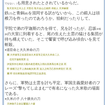
も用意されたとされているからだ。
でもない。)
取天安河之河上之 天堅石 取天金山之鐵而 求鍛人 天津麻羅
鉄
と青銅
を混同する訳がないから、この鍛人は頭
(刀)
(鏡)
椎刀を作ったのであろうか。狛剣だったりして。
宇陀で弟の宇迦斯の力を得て、兄を討ったが、忍坂
＠桜
の大室に到着すると、尾の生えた土雲の猛ける集団が
井
待ち構えていた。そこで饗宴で呼び込み頃合いを見て
斬殺。
●
道臣命と大久米命の刀
爾 大伴連等之祖道臣命久米直等之祖大久米命二人
召兄宇迦斯罵詈 云
伊賀所作仕奉於大殿内者意禮先入明白其將爲仕奉之状 而
即 握横刀之手上弟由氣矢刺 而 追入之時乃己所作押見打 而 死
爾 即 控出斬散故其地謂宇陀之血原也
さらに、軍勢は土雲を討ち平定。軍国主義愛好者のフ
レーズ"撃ちてし止まむ"で有名になった久米歌の場面
である。
●
久米の子 八十膳夫の刀
天神御子之命以饗賜八十建