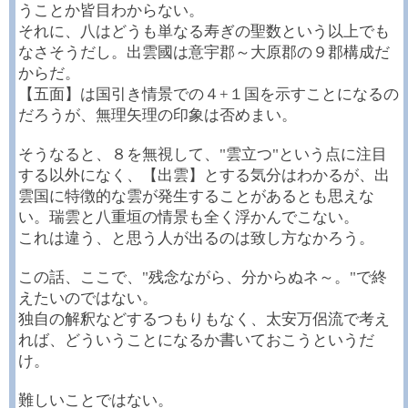
うことか皆目わからない。
それに、八はどうも単なる寿ぎの聖数という以上でも
なさそうだし。出雲國は意宇郡～大原郡の９郡構成だ
からだ。
【五面】は国引き情景での４+１国を示すことになるの
だろうが、無理矢理の印象は否めまい。
そうなると、８を無視して、"雲立つ"という点に注目
する以外になく、【出雲】とする気分はわかるが、出
雲国に特徴的な雲が発生することがあるとも思えな
い。瑞雲と八重垣の情景も全く浮かんでこない。
これは違う、と思う人が出るのは致し方なかろう。
この話、ここで、"残念ながら、分からぬネ～。"で終
えたいのではない。
独自の解釈などするつもりもなく、太安万侶流で考え
れば、どういうことになるか書いておこうというだ
け。
難しいことではない。