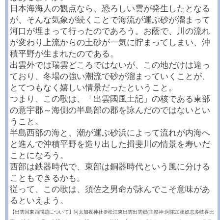
日本海海人の観点なら、恐ろしい雲が発生したとなる
が、そんな気象が続くことで海流が運ぶ砂が溜まって
河口が埋まって行ったのであろう。お蔭で、川の流れ
が変わり上流からの土砂が一気に貯まってしまい、沖
積平野が生まれたのである。
出雲外では瑞雲どころではないが、この地だけは違っ
ており、冬場の強い潮流で砂が溜まっていくことが、
とてつもなく嬉しい情景だったということ。
つまり、この歌は、「出雲國風土記」の核である東部
の意宇郡～海側の半島部の郡を詠んだのではないとい
うこと。
半島西部の海と、潮が運ぶ砂浜によって流れが内海へ
と進んで沖積平野を造り出した揖斐川の情景を寿いだ
ことになろう。
西部は鉄器時代で、東部は銅器時代という風に分ける
こともできるかも。
従って、この歌は、須佐之男命が詠んでこそ意味があ
るといえよう。
【出雲国東西問題について】阿太加夜神社＠松江東出雲出雲郷(主祭神:阿陀加夜奴志多岐喜比