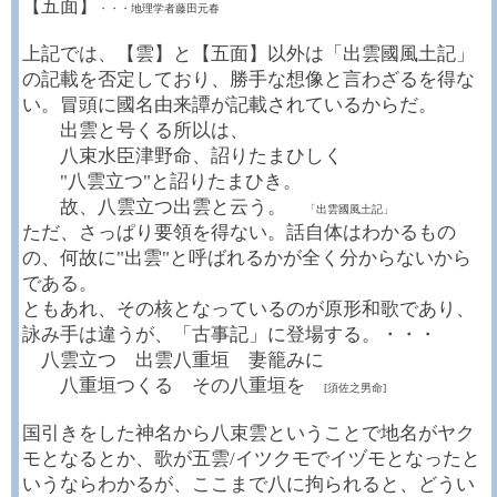
【五面】
・・・地理学者藤田元春
上記では、【雲】と【五面】以外は「出雲國風土記」
の記載を否定しており、勝手な想像と言わざるを得な
い。冒頭に國名由来譚が記載されているからだ。
出雲と号くる所以は、
八束水臣津野命、詔りたまひしく
"八雲立つ"と詔りたまひき。
故、八雲立つ出雲と云う。
「出雲國風土記」
ただ、さっぱり要領を得ない。話自体はわかるもの
の、何故に"出雲"と呼ばれるかが全く分からないから
である。
ともあれ、その核となっているのが原形和歌であり、
詠み手は違うが、「古事記」に登場する。・・・
八雲立つ 出雲八重垣 妻籠みに
八重垣つくる その八重垣を
[須佐之男命]
国引きをした神名から八束雲ということで地名がヤク
モとなるとか、歌が五雲/イツクモでイヅモとなったと
いうならわかるが、ここまで八に拘られると、どうい