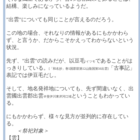
結構、楽しみになっているようだ。
"出雲"についても同じことが言えるのだろう。
この地の場合、それなりの情報があるにもかかわら
ず、と言うか、だからこそかえってわからないという
状況。
先ず、"出雲"の読みだが、以豆毛
であることがは
/イツモ
っきりしている。
「古事記」
[「和名抄」巻5国郡部第12山陰国第56出雲]
表記では伊豆毛だし。
そして、地名発祥地についても、先ず間違いなく、出
雲國出雲郡出雲
ということもわかってい
＠斐伊川東岸河口域
る。
にもかかわらず、様々な見方が並列的に存在してい
る。
＜祭祀対象＞
【雲】