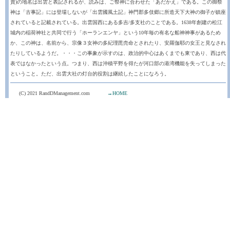
賣)の地名は出雲と表記されるが、読みは、ご祭神に合わせた「あだかえ」である。この御祭
神は「古事記」には登場しないが「出雲國風土記」神門郡多伎郷に所造天下大神の御子が鎮座
されていると記載されている。出雲国西にある多吉/多支社のことである。1638年創建の松江
城内の稲荷神社と共同で行う「ホーランエンヤ」という10年毎の有名な船神神事があるため
か、この神は、名前から、宗像３女神の多紀理毘売命とされたり、安羅伽耶の女王と見なされ
たりしているようだ。・・・この事象が示すのは、政治的中心はあくまでも東であり、西は代
表ではなかったという点。つまり、西は沖積平野を得たが河口部の港湾機能を失ってしまった
ということ。ただ、出雲大社の灯台的役割は継続したことになろう。
(C) 2021 RandDManagement.com
→HOME