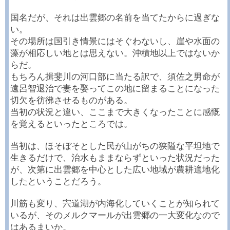
国名だが、それは出雲郷の名前を当てたからに過ぎな
い。
その場所は国引き情景にはそぐわないし、崖や水面の
藻が相応しい地とは思えない。沖積地以上ではないか
らだ。
もちろん揖斐川の河口部に当たる訳で、須佐之男命が
遠呂智退治で妻を娶ってこの地に留まることになった
切欠を彷彿させるものがある。
当初の状況と違い、ここまで大きくなったことに感慨
を覚えるといったところでは。
当初は、ほそぼそとした民が山がちの狭隘な平坦地で
生きるだけで、治水もままならずといった状況だった
が、次第に出雲郷を中心とした広い地域が農耕適地化
したということだろう。
川筋も変り、宍道湖が内海化していくことが知られて
いるが、そのメルクマールが出雲郷の一大変化なので
はあるまいか。