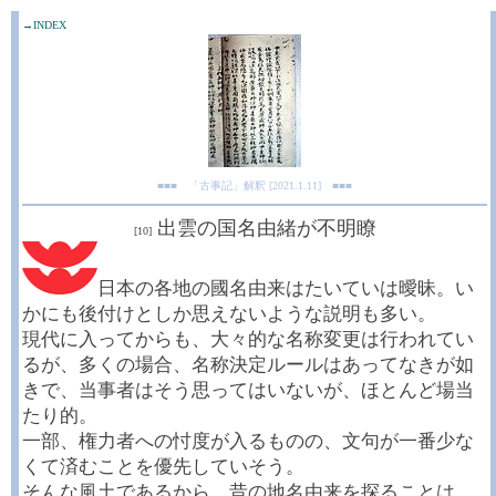
→INDEX
■■■ 「古事記」解釈 [2021.1.11] ■■■
出雲の国名由緒が不明瞭
[10]
日本の各地の國名由来はたいていは曖昧。い
かにも後付けとしか思えないような説明も多い。
現代に入ってからも、大々的な名称変更は行われてい
るが、多くの場合、名称決定ルールはあってなきが如
きで、当事者はそう思ってはいないが、ほとんど場当
たり的。
一部、権力者への忖度が入るものの、文句が一番少な
くて済むことを優先していそう。
そんな風土であるから、昔の地名由来を探ることは、