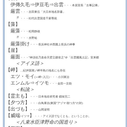
伊傳久毛⇒伊豆毛⇒出雲
・・・本居宣長「古事記傳」
厳雲
・・・吉田東伍「大日本地名辞書」
〃
・・・82代出雲国造千家尊統
【藻】
厳藻
・・・松岡静雄
〃
・・・水野祐
厳藻掛け
・・・長浜神社＠西園上長浜の神事
【崖】
厳面
・・・"神須佐乃袁命天壁立廻坐之"＠「出雲國風土記」安来郷
＜アイヌ語＞
【岬】
…紀伊国潮ノ岬半島の地名にも存在
エツ・モイ
(＝岬+入江)
・・・小川琢治
エンムル⇒イツモ
・・・金田一京助
＜転訛＞
【霊主も】
・・・日本地名研究者 鏡味完二
【夕つ方】
・・・白鳥庫吉(東国"アヅマ:朝つ方"の対)
【出づも】
・・・山岡浚明
【威端
】
/イツマ
・・・アイヌ語でなくとも、ということか。
＜八束水臣津野命の国造り＞