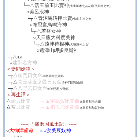
│
┼┼┼┼
└┬△活玉前玉比賣神
(比比羅木之其花麻豆美神之女)
│
┼┼┼┼┼
○美呂浪神
│
┼┼┼┼┼
└┬△青沼馬沼押比賣
(敷山主神之女)
│
┼┼┼┼┼┼
○布忍富鳥鳴海神
│
┼┼┼┼┼┼
└┬△若昼女神
│
┼┼┼┼┼┼┼
○天日腹大科度美神
│
┼┼┼┼┼┼┼
└┬△遠津待根神
(天狹霧神之女)
│
┼┼┼┼┼┼┼┼
○遠津山岬多良斯神
└┬△n.a.
┼
○
建御名方神
＜妻問婚譚＞
└┬△
綾門日女命
＠出雲郡宇賀郷
└┬△
真玉著玉之邑日女命
＠神門郡朝山郷
└┬△
八野若日女命
＠神門郡八野郷
＜再生譚＞
△
蛤貝比売
⇔▲宇武賀比売命
＠島根郡法吉郷
△
𧏛貝比売
⇔▲枳佐加比売命
＠島根郡加賀神埼
----- 「播磨国風土記」-----
○
大御津歯命
⇔○淤美豆奴神
└┬△n.a.