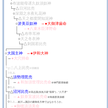
┼┼
○
布波能母遅久奴須奴神
┼┼
└┬△
日河比売
┼┼┼
○
深淵之水夜礼花神
┼┼┼
└┬△
天之都度閉知泥神
┼┼┼┼
○
淤美豆奴神
⇔●大御津歯命
┼┼┼┼
│
┼┼
⇔●八束水臣津野命
┼┼┼┼
└┬△
布帝耳神
┼┼┼┼┼
○
天之冬衣神
┼┼┼┼┼
└┬△
刺国若比売
┌─────┘
○
大国主神
⇔●伊和大神
│⇔
●大穴持命
│
└┬△八上比売
＠因幡国
│
○n.a.
└┬△
須勢理毘売
││
┼
⇔
▲和加須世理比売命
＠神門郡滑狭郷
│○
n.a.
└┬△
沼河比売
＠高志国(糸魚川産"翡翠")…"八千矛"
││
┼
⇔▲奴奈宜波比売命
＠島根郡美保郷
│○
n.a.
…姫川→諏訪の建御名方神ではなかろうか。
│
┼
⇔●御穂須須美命