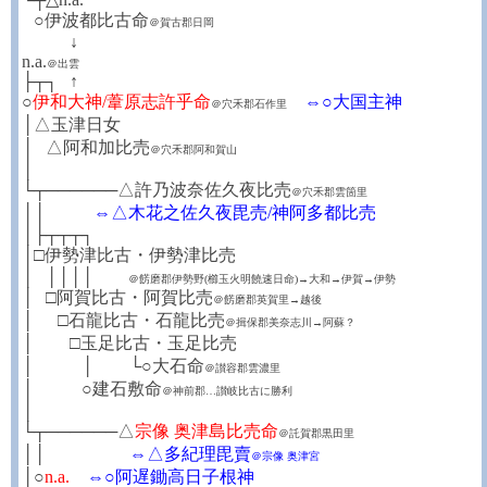
┼
○伊波都比古命
＠賀古郡日岡
┼┼┼┼
↓
n.a.
＠出雲
├┬┐
┼
↑
○
伊和大神/葦原志許乎命
⇔○大国主神
＠穴禾郡石作里
│△玉津日女
│
┼
△阿和加比売
＠穴禾郡阿和賀山
│
└┬──────△許乃波奈佐久夜比売
＠穴禾郡雲箇里
││
┼┼┼┼
⇔△木花之佐久夜毘売/神阿多都比売
│├┬┬┬┐
│□伊勢津比古・伊勢津比売
│
┼
││││
＠餝磨郡伊勢野(櫛玉火明饒速日命)→大和→伊賀→伊勢
│
┼
□阿賀比古・阿賀比売
＠餝磨郡英賀里→越後
│
┼┼
□石龍比古・石龍比売
＠揖保郡美奈志川→阿蘇？
│
┼┼┼
□玉足比古・玉足比売
│
┼┼┼┼
│
┼┼┼
└○大石命
＠讃容郡雲濃里
│
┼┼┼┼
○建石敷命
＠神前郡…讃岐比古に勝利
│
└┬──────△
宗像 奥津島比売命
＠託賀郡黒田里
││
┼┼┼┼┼┼┼
⇔△多紀理毘賣
＠宗像 奥津宮
│○
n.a.
⇔○阿遅鋤高日子根神