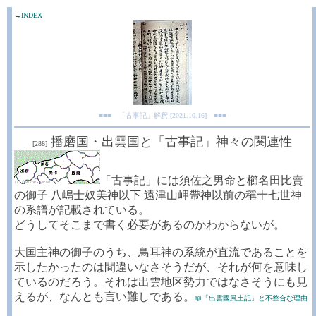
→INDEX
■■■ 「古事記」解釈 [2021.10.16] ■■■
播磨国・出雲国と「古事記」神々の関連性
[288]
「古事記」には須佐之男命と櫛名田比賣
の御子 八嶋士奴美神以下 遠津山岬帶神以前の稱十七世神
の系譜が記載されている。
どうしてそこまで書く必要があるのかわからないが。
大国主神の御子のうち、鳥耳神の系統が直流であることを
示したかったのは間違いなさそうだが、それが何を意味し
ているのだろう。それは出雲地区勢力ではなさそうにも見
えるが、なんとも言い難しである。
📖「出雲國風土記」と不整合な理由