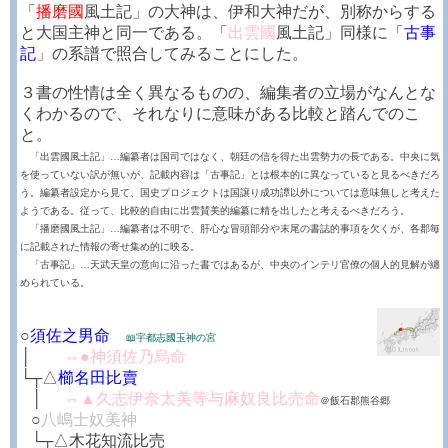
「
播磨國
風土記」の大神は、伊和大神だが、別称からする
と大国主神と同一である。「
出雲國
風土記」同様に「
古事
記
」の系譜で照合してみることにした。
３書の性情は全く異なるものの、編集者の立場がなんとな
くわかるので、それなりに意味がある比較と踏んでのこ
と。
「出雲國風土記」…編纂者は国司ではなく、朝廷の信を得た出雲勢力の長である。中央に気
を使っていない訳が無いが、記載内容は「古事記」とは根本的に異なっていると見るべきだろ
う。編纂者設定から見て、国史プロジェクトは国譲り成功譚以外については意味無しと考えた
ようである。従って、比較的自由に出雲賛美的編纂に精を出したと考えるべきだろう。
「播磨國風土記」…編纂者は不明で、肝心な冒頭部分や末尾の書誌的事項を欠くが、各郡毎
に記載された情報の寄せ集め的に映る。
「古事記」…天武天皇の意向に沿った書ではあるが、中央のインテリ官僚の個人的見解が纏
められている。
○
須佐之男命
📖宇都志國玉神の宮
│
┼┼┼
⇔●神須佐乃烏命
└┬△
櫛名田比賣
┼
│
┼┼
⇔▲久志伊奈太美等与麻奴良比売命
＠飯石郡熊谷郷
┼
○
八嶋士奴美神
┼
└┬△木花知流比売