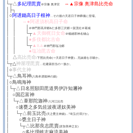
└┬△
多紀理毘賣
⇔▲宗像 奥津島比売命
＠宗像 奥津宮
│├┐
│○
阿遅鋤高日子根神
…その後の天若日子神葬儀に登場。
│
┼
│
┼┼
⇔●阿遅須枳高日子命
│
┼
│
┼┼┼
│
＠神門郡高岸郷&仁多郡三沢郷⇒賀茂社＠葛城
│
┼
│
┼┼┼
└┬
▲天御梶日女命
＠楯縫郡神名樋山
│
┼
│
┼┼┼
│
●多伎都比古命
│
┼
│
┼┼┼
└┬
▲n.a.
＠神門郡塩冶郷
│
┼
│
┼┼┼┼
●塩冶毘古命
│
┼
△
高比売命
/下照比売命(⇒天若日子神妻)…兄妹婚を示唆か。
└┬△
神屋理毘賣
…社建築担当の一族か。
│○
事代主神
└┬△鳥耳神
(八島牟遅能神の娘)
│○鳥鳴海神
│└┬△日名照額田毘道男伊許知邇神
│
┼
○国忍富神
│
┼
└┬△葦那陀迦神
/八河江比売
│
┼┼
○速甕之多気佐波夜遅奴美神
│
┼┼
└┬△前玉比売
(天之甕主神娘)…"埼玉(行田)"か。
│
┼┼┼
○甕主日子神
│
┼┼┼
└┬△比那良志毘賣
(淤加美神之女)
│
┼┼┼┼
○多比理岐志麻流美神