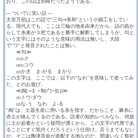
おり、この山は別格だったようである。
--- ついでに笑い話 ---
太安万侶はこの話で"三勾⇒美和"という小細工をしてい
る。現代人でも、ここは三輪の地名由来だから、話の筋か
らして糸束が３把であると勝手に解釈してしまうが、勾と
いう文字にはそのような意味の用法は無いし、大陸
で"ワ"と発音されたことは無い。
≪勾≫
ク
[呉音]
コウ
[漢音]
かぎ ま-がる まがり
[訓]
この文字は、ここでは、以下の"なわ"を意味して使ってみ
た、とのお遊び。
≪綯[＝糹+匋(勹+缶)]≫
トウ/ダウ
[音]
な-う なわ よ-る
[訓]
"綯"は、土器生産に用いる糸を指す。だからこそ、麻糸に
赤土が絡んでくるのである。読者の知的レベルなら、何故
に土が必要かという疑問が湧くから、この文字の代替であ
ることにすぐ気付くだろうという仕掛け。言うまでもない
が、そこは陶津耳命が差配する地なのだ。間違いなく祭祀