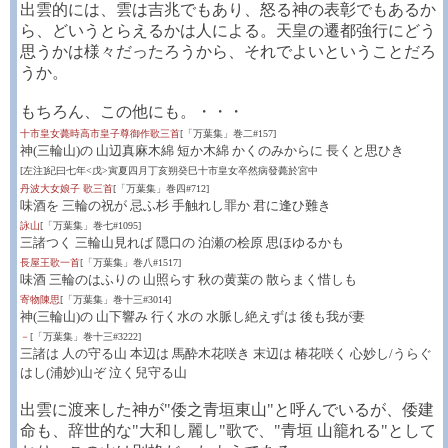
出雲的には、雲は吉兆でもあり、怒る神の表彰でもあるか
ら、どいうとらえるかは人による。天皇の遷都強行にどう
思うかは様々だったろうから、それでよいということだろ
うか。
もちろん、この他にも。・・・
十市皇女薨時高市皇子尊御作歌三首
[「万葉集」巻二#157]
神(三輪山)の 山辺真麻木綿 短か木綿 かくのみからに 長くと思ひき
[左注]紀曰七年<戊>寅夏四月丁亥朔癸巳十市皇女卒然病發薨於宮中
丹波大女娘子 歌三首
[「万葉集」巻四#712]
味酒を 三輪の祝が 忌ふ杉 手触れし罪か 君に逢ひ難き
詠山
[「万葉集」巻七#1095]
三諸つく 三輪山見れば 隠口の 泊瀬の桧原 思ほゆるかも
長屋王歌一首
[「万葉集」巻八#1517]
味酒 三輪のはふりの 山照らす 秋の黄葉の 散らまく惜しも
寄物陳思
[「万葉集」巻十三#3014]
神(三輪山)の 山下響み 行く水の 水脈し絶えずは 後も我が妻
－
[「万葉集」巻十三#3222]
三諸は 人の守る山 本辺は 馬酔木花咲き 末辺は 椿花咲く 心妙し/うらぐ
はし(浦妙)山ぞ 泣く兒守る山
出雲に渡来した神が"倭之青垣東山"と呼んでいるが、倭建
命も、辞世的な"大和し麗し"歌で、"青垣 山籠れる"として