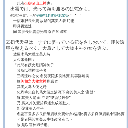
此者
坐御諸山上神
也」
出雲では、光って海を渡るのは蛇かも。
・・・
(肥河の水霊"ナーガ"
📖檳榔之長穗宮の比定地
)
一宿婚肥長比賣 故竊伺其美人者 蛇也
即見畏遁逃
爾 其肥長比賣患光海原 自船追來
②初代天皇は、すでに娶っている妃をさしおいて、即位環
境を整えるべく、大后として大物主神の女を選ぶ。
然更求爲大后之美人時
大久米命曰：
「此間有媛女是謂神御子
其所以謂神御子者
三嶋湟咋之女 名勢夜陀多良比賣 其容姿麗美
故
美和之大物主神
見感 而
其美人爲大便之時
化丹塗矢自其爲大便之溝流下 突其美人之"富登"
爾 其美人驚 而 立走"伊須須岐伎"
乃 將來其矢置於床邊忽成麗壯夫
即 娶其美人生子
名謂富登多多良伊須須岐比賣命亦名謂比賣多多良伊須氣余理比賣
＜是者惡其富登云事後改名者也＞
故 是以謂神御子也」