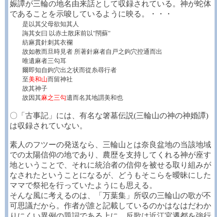
娠譚が三輪の地名由来話として収録されている。神が蛇体
であることを示唆しているように映る。・・・
是以其父母欲知其人
誨其女曰 以赤土散床前以"閇蘇"
紡麻貫針刺其衣襴
故如教而旦時見者 所著針麻者自戸之鉤穴控通而出
唯遺麻者三勾耳
爾即知自鉤穴出之状而從糸尋行者
至
美和山
而留神社
故其神子
故因其
麻之三勾
遺而名其地謂美和也
〇「古事記」には、有名な箸墓伝説(三輪山の神の神婚譚)
は収録されていない。
素人のフツーの発送なら、三輪山とは奈良盆地の当該地域
での太陽信仰の地であり、農歴を支持してくれる神が座す
地ということで、それに統治者の信仰を被せる取り組みが
なされたということになるが、どうもそこらを曖昧にした
ママで祭祀を行っていたようにも思える。
そんな風に考えるのは、「万葉集」所収の三輪山の歌が不
可思議だから。作者が誰と記載しているのかはなはだわか
りにくい異例の題詞である上に、反歌は近江宮遷都を強行