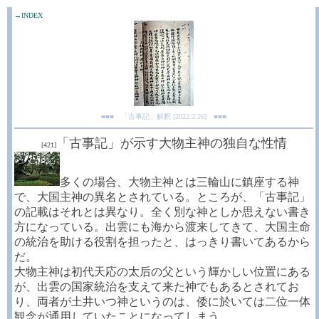
→INDEX
■■■ 「古事記」解釈 [2022.2.26] ■■■
「古事記」が示す大物主神の独自な性情
[421]
多くの場合、大物主神とは三輪山に鎮座する神
で、大国主神の異名とされている。ところが、「古事記」
の記載はそれとは異なり。全く別な神としか思えない書き
方になっている。出雲にも海から渡来してきて、大国主命
の統治を助ける役割を担ったと、はっきり書いてあるから
だ。
大物主神は初代天応の太后の父という輝かしい位置にある
が、出雲の国家統治を支えて来た神でもあるとされてお
り、両者が土井いつ神というのは、倭に於いては二位一体
観念が通用していたことになってしまう。