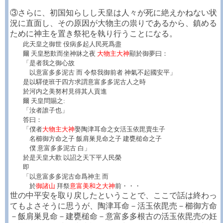
③さらに、初国知らしし天皇は人々が死に絶えかねない状
況に直面し、その原因が大物主の祟りであるから、鎮める
ために神主を置き祭祀を執り行うことになる。
此天皇之御世 伇病多起人民死爲盡
爾 天皇愁歎而坐神牀之夜
大物主大神
顯於御夢曰：
「是者我之御心故
以意富多多泥古 而 令祭我御前者 神氣不起國安平」
是以驛使班于四方求謂意富多多泥古人之時
於河内之美努村見得其人貢進
爾 天皇問賜之:
「汝者誰子也」
答曰：
「僕者
大物主大神
娶陶津耳命之女活玉依毘賣生子
名櫛御方命之子 飯肩巣見命之子 建甕槌命之子
僕 意富多多泥古 白」
於是天皇大歡 以詔之天下平人民榮
即
「以意富多多泥古命爲神主 而
於
御諸山
拜祭
意富美和之大神
前・・・
世の中平安を取り戻したということで、ここで話は終わっ
てもよさそうに思うが、陶津耳命－活玉依毘売－櫛御方命
－飯肩巣見命－建甕槌命－意富多多根古の活玉依毘売の妊