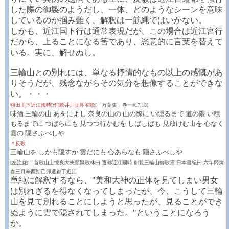
した際の御製のようだし、一体、どのようなシーンを意味
しているのか掴み難く、解釈は一筋縄ではいかない。
しかも、近江国下行は通常表現だが、この場合は近江宮行
だから、上ることになる筈であり、恣意的に言葉を替えて
いる。実に、解せぬし。
三輪山との別れには、単なる抒情的なもの以上の感慨があ
りそうだが、残念ながらその気分を想像することができな
い。・・・
額田王下近江國時[作]歌井戸王即和歌
[「万葉集」巻一#17,18]
味酒 三輪の山 あをによし 奈良の山の 山の際に い隠るまで 道の隈 い積
もるまでに つばらにも 見つつ行かむを しばしばも 見放けむ山を 心なく
雲の 隠さふべしや
〃反歌
三輪山を しかも隠すか 雲だにも 心あらなも 隠さふべしや
[左注]右二首歌山上憶良大夫類聚歌林曰 遷都近江國時 御覧三輪山御歌焉 日本書紀曰 六年丙寅
春三月辛酉朔己卯遷都于近江
単純に解釈するなら、"美和大神の正体を見てしまい男女
は別れざるを得なくなってしまったが、今、こうして三輪
山を見て別れることにしようと思ったが、見ることができ
ぬように雲で隠されてしまった。"ということになろう
か。