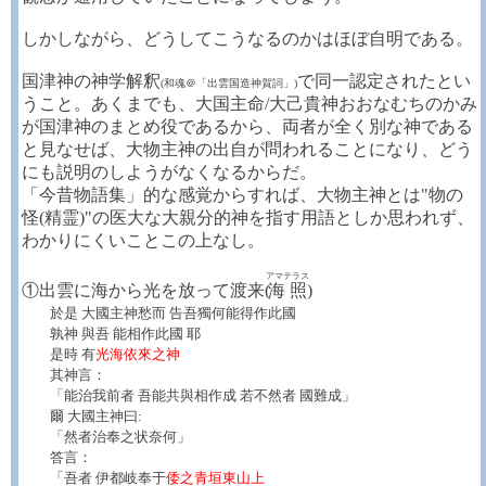
しかしながら、どうしてこうなるのかはほぼ自明である。
国津神の神学解釈
で同一認定されたとい
(和魂＠「出雲国造神賀詞」)
うこと。あくまでも、大国主命/大己貴神おおなむちのかみ
が国津神のまとめ役であるから、両者が全く別な神である
と見なせば、大物主神の出自が問われることになり、どう
にも説明のしようがなくなるからだ。
「今昔物語集」的な感覚からすれば、大物主神とは"物の
怪(精霊)"の医大な大親分的神を指す用語としか思われず、
わかりにくいことこの上なし。
アマテラス
①出雲に海から光を放って渡来(
海照
)
於是 大國主神愁而 告吾獨何能得作此國
孰神 與吾 能相作此國 耶
是時 有
光海依來之神
其神言：
「能治我前者 吾能共與相作成 若不然者 國難成」
爾 大國主神曰:
「然者治奉之状奈何」
答言：
「吾者 伊都岐奉于
倭之青垣東山上