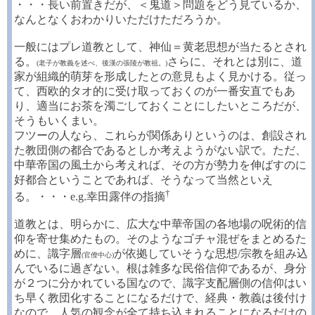
・・・長い前置きだが、＜鬼道＞問題をどう見ているか、
なんとなくおわかりいただけただろうか。
一般にはプレ道教として、神仙＝黄老思想が当たるとされ
る。
さらに、それとは別に、道
(老子が教義を述べ、後漢の張陵が教祖。)
家が組織的萌芽を形成したとの意見もよく見かける。従っ
て、西欧的タオ的に受け取っておくのが一番安直でもあ
り、適当にお茶を濁ごしておくことにしたいところだが、
そうもいくまい。
フツーの人なら、これらが関係ありというのは、創設され
た教団側の都合であるとしか考えようがない訳で。ただ、
中華帝国の風土から考えれば、その方が勢力を伸ばすのに
好都合ということであれば、そうなって当然といえ
†
る。・・・e.g.幸田露伴の指摘
道教とは、明らかに、広大な中華帝国の各地場の呪術的信
仰を寄せ集めたもの。そのようなゴチャ混ぜをまとめるた
めに、識字層
が依拠していそうな思想/宗教を組み込
(官僚中心)
んでいるに過ぎない。根は雑多な民俗信仰であるが、身分
が２つに分かれている国なので、識字支配層側の信仰はい
ち早く教団化することになるだけで、経典・教義は後付け
なので、人気の観念が全て持ち込まれることになるだけの