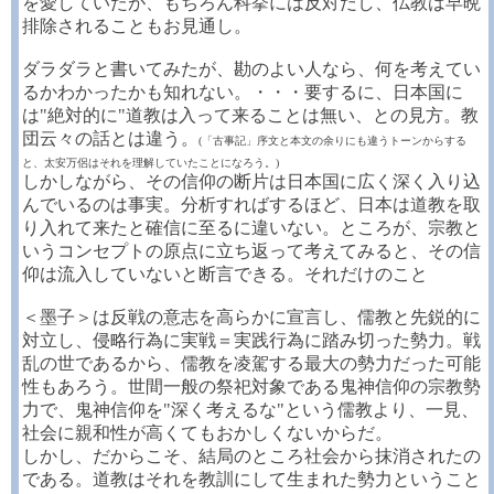
を愛していたが、もちろん科挙には反対だし、仏教は早晩
排除されることもお見通し。
ダラダラと書いてみたが、勘のよい人なら、何を考えてい
るかわかったかも知れない。・・・要するに、日本国に
は"絶対的に"道教は入って来ることは無い、との見方。教
団云々の話とは違う。
(「古事記」序文と本文の余りにも違うトーンからする
と、太安万侶はそれを理解していたことになろう。)
しかしながら、その信仰の断片は日本国に広く深く入り込
んでいるのは事実。分析すればするほど、日本は道教を取
り入れて来たと確信に至るに違いない。ところが、宗教と
いうコンセプトの原点に立ち返って考えてみると、その信
仰は流入していないと断言できる。それだけのこと
＜墨子＞は反戦の意志を高らかに宣言し、儒教と先鋭的に
対立し、侵略行為に実戦＝実践行為に踏み切った勢力。戦
乱の世であるから、儒教を凌駕する最大の勢力だった可能
性もあろう。世間一般の祭祀対象である鬼神信仰の宗教勢
力で、鬼神信仰を"深く考えるな"という儒教より、一見、
社会に親和性が高くてもおかしくないからだ。
しかし、だからこそ、結局のところ社会から抹消されたの
である。道教はそれを教訓にして生まれた勢力ということ