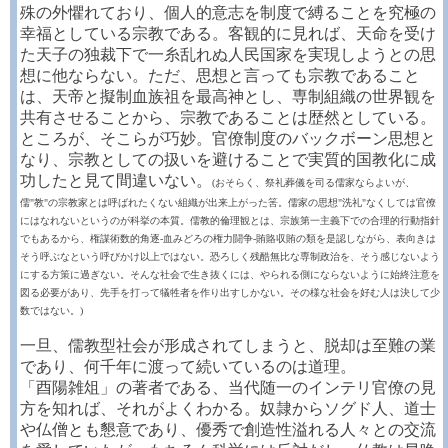
殊の外懼れており、個人的意志を制度で縛ることを究極の
幸福としている宗教である。客観的に見れば、天命を受け
た天子の独裁下で一糸乱れぬ人民国家を実現しようとの思
想に他ならない。ただ、思想と言っても宗教であること
は、天帝と擬制血族祖を最高神とし、専制組織の世界観を
共有させることから、宗教であることは歴然としている。
ところが、そこらが巧妙。官僚制度のバックボーン思想と
なり、宗教としての扱いを避けることで実質的国教化に成
功したと見て間違いない。
(おそらく、祭礼葬儀を司る儒家ならよいが、
儒"教"の宗教家とは呼ばれたくない組織が出来上がった筈。儒家の思想"洗礼"なくしては官僚
にはなれないというのが科挙の本質。儒教的倫理観とは、宗族第一主義下での合理的行動指針
でもあるから、権謀術数的角逐-血みどろの権力闘争-賄賂収賄の類を是認しながら、表向きは
そう呼ぶなという呼びかけ以上ではない。恐ろしく残酷無比な専制政治を、そう感じないよう
にする方策に過ぎない。そんな社会で生き抜くには、やられる側にならないように始終注意を
図る必要があり、先手を打って犠牲者を作り出すしかない。その様な社会を好む人は決して少
数ではない。)
一旦、儒教型社会が形成されてしまうと、脱却は至難の業
であり、何千年に渡って続いているのは道理。
「酉陽雑俎」の著者である、当代随一のインテリ官僚の見
方を知れば、それがよくわかる。奴隷からソグド人、道士
や仏僧とも懇意であり、優秀で創造性溢れる人々との交流