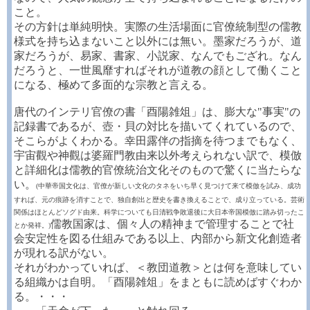
こと。
その方針は単純明快。実際の生活場面に官僚統制型の儒教
様式を持ち込まないこと以外には無い。墨家だろうが、道
家だろうが、易家、書家、小説家、なんでもござれ。なん
だろうと、一世風靡すればそれが道教の顔として働くこと
になる、極めて多面的な宗教と言える。
唐代のインテリ官僚の書「酉陽雑俎」は、膨大な"事実"の
記録書であるが、壺・貝の対比を描いてくれているので、
そこらがよくわかる。幸田露伴の指摘を待つまでもなく、
宇宙觀や神觀は婆羅門教由来以外考えられない訳で、模倣
と詳細化は儒教的官僚統治文化そのもので驚くに当たらな
い。
(中華帝国文化は、官僚が新しい文化のタネをいち早く見つけて来て模倣を試み、成功
すれば、元の痕跡を消すことで、独自創出と歴史を書き換えることで、成り立っている。芸術
関係はほとんどソグド由来。科学についても日清戦争敗退後に大日本帝国模倣に踏み切ったこ
儒教国家は、個々人の精神まで管理することで社
とか発祥。)
会安定性を図る仕組みである以上、内部から新文化創造者
が現れる訳がない。
それがわかっていれば、＜教団道教＞とは何を意味してい
る組織かは自明。「酉陽雑俎」をまともに読めばすぐわか
る。・・・