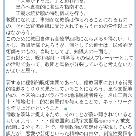
「天命が下った。」と触れ回る。
皇帝へ直接的に養生を指南する。
王朝永続祈願の特別儀式を行う。
教団になれば、事細かな教義は作られることになるもの
の、それは官僚組織に受け入れてもらうための労作以上で
はなかろう。
このために教団自体も官僚型組織にならざるを得ない。し
かし、教団所属であろうが、個としての道士は、民俗的呪
術師そのもの。当時としては、知識人の一面も。
これ以外は、呪術/秘術・科学等々の個人プレーヤーとして
の活動であって、教団と民俗が分裂していると考えない方
がよいと思う。
要するに秘術的呪術集団であって、儒教国家における補完
的役割を１００％果たしていることになろう。皇帝支配地
内の、本来的にはバラバラの地場呪術者達を、名山三百六
十・福地七十二的な御墨付を与えることで、ネットワーク
を作り上げたということ。
📖
儒教を曖昧に捉えるため、そのことが覆い隠されていると
もいえよう。・・・儒教国家は識字支配層
と被支
(官僚クラス)
配層に２分することで、専制政治の安定化を実現している
訳だが、恋愛や芸術といった精神の自由や、創造性発揮を