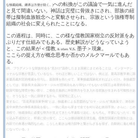
への転換がこの議論で一気に進んだ
な独裁組織。継承は方便が効く。)
と見て間違いない。神話は完璧に骨抜きにされ、部族の紐
帯は擬制血族観念へと変貌させられ、宗族という強権専制
組織の社会に変えられたことになる。
この過程は、同時に、この様な儒教国家樹立の反対派をあ
ぶりだす仕組みでもある。歴史解説がどうなっていよう
と、この結果が＜儒教
v.s. 墨子＞現象。
, & others
ここらの捉え方が概念思考か否かのメルクマールでもあ
る。
(尚、フラグメントな部族社会を"見かけ"温存したまま国家にまとめることは、インターナシ
ョナルな宗教が普及しているなら、それほど難しいことではない。例えば、最高宗教学者に国
家最高裁判官的権威を付与し、親衛隊を持たせて、軍事独裁国家化すればよいだけ。非独裁型
としては、部族長大会議[ロヤ・ジルガ]型統治もあり得ないでもないが[国王は名誉的存在]、
鎖国可能な障壁が無い限り、ご都合主義的に外部勢力を引き入れる部族が生まれる可能性があ
り、そうなると一気に崩壊するから、現実性に乏しい。
要するに、"百花斉放百家争鳴"とは、独裁者による意図的な"ロヤ・ジルガ"風政策で、潜在的
反中央勢力の伸長表面化を促し、一気に花から芽まで全てを刈り込む政治手法。さらに、この
過程で、独裁強化に必要な勢力が見えてきたら早速取り込む。もちろん、不要になったり、取
り込み不成功だと、即座に切り捨て。ここらは徹頭徹尾合理主義。儒教型国家の官僚制とは、
内部での角逐が熾烈なため、こうした動きは権力闘争と繋がらざるを得ず、自動的に進む構造
になっている。)