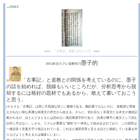
→INDEX
■■■ 「古事記」解釈 [2023.4.19] ■■■
墨子的
[665]本文のプレ道教性[7]
「古事記」と道教との関係を考えているのに、墨子
❼
の話を始めれば、脱線もいいところだが、分析思考から脱
却するには格好の題材でもあるから、敢えて書いておこう
と思う。
(そもそも「古事記」は実に不思議な珍しい書物である。翻訳書でもないのに、道教讃と間違
えかねない様な美麗な純漢文の序文から始まる。さらに、切れ目なく非漢文たる本文が連続記
載されるが、ほとんどまともには読めない漢語風漢字列であり、読者が勝手に倭文として読む
以外に手はない。しかも、リズムが重要な"倭歌"が一体化して組み込まれており、この箇所は
一倭語音１音素文字で表記されている。これほど滅茶苦茶と言えるほどに錯綜している書を作
り上げようと考える人は滅多にいまい。