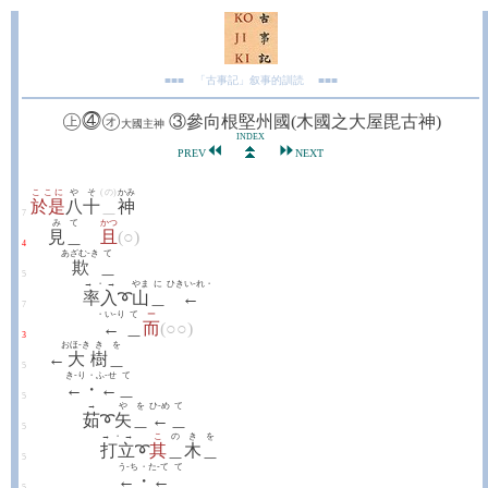
■■■ 「古事記」叙事的訓読 ■■■
㊤⓸㋔
③參向根堅州國(木國之大屋毘古神)
大國主神
INDEX
⏪
⏩
⏫
PREV
NEXT
ここに
やそ
(の)
かみ
於是
八十
＿
神
7
み
て
かつ
見
＿
且
(○)
4
あざむ-き
て
欺
＿
5
→・→
やま
に
ひきい-れ・
率入
➰
山
＿
←
7
・い-り
て
ー
←
＿
而
(○○)
3
おほ-き
き
を
←
大
樹
＿
5
き-り・ふ-せ
て
←・←
＿
5
→
や
を
ひ-め
て
茹
➰
矢
＿
←
＿
5
→・→
こ
の
き
を
打立
➰
其
＿
木
＿
5
う-ち・た-て
て
←・←
＿
5