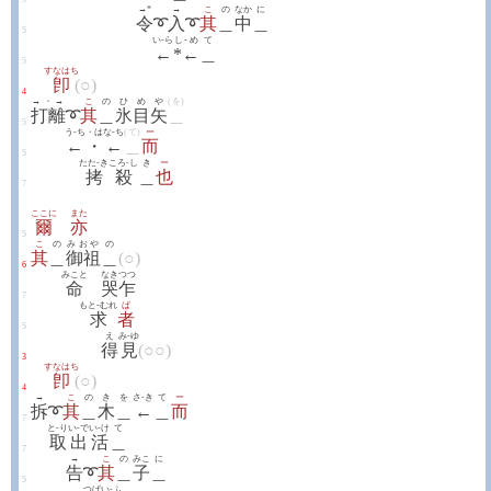
→*
→
こ
の
なか
に
令
➰
入
➰
其
＿
中
＿
5
い-ら
し-め
て
←
*←
＿
5
すなはち
卽
(○)
4
→・→
こ
の
ひめや
(を)
打離
➰
其
＿
氷目矢
＿
5
う-ち・はな-ち
(て)
ー
←・←
＿
而
5
たた-き
ころ-し
き
ー
拷
殺
＿
也
7
ここに
また
爾
亦
5
こ
の
みおや
の
其
＿
御祖
＿
(○)
6
みこと
なき
つつ
命
哭
乍
7
もと-むれ
ば
求
者
5
え
み-ゆ
得
見
(○○)
3
すなはち
卽
(○)
4
→
こ
の
き
を
さ-き
て
ー
拆
➰
其
＿
木
＿
←
＿
而
7
と-り
い-で
い-け
て
取
出
活
＿
7
→
こ
の
みこ
に
告
➰
其
＿
子
＿
5
つげ
い-ふ