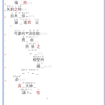
臻
＿
而
(○)
4
やざ-し
し
とき
矢刺
之
時
(○)
6
→
き
の
また
より
自
木
＿
俣
←
(○)
6
も-れ
て
に-げ
ー
い-ふ
漏
＿
逃
而
云
7
「
→†
→・→
すさ
の
可
參向
➰
須佐
能
(○○)
3
を
の
みこと
(の)
男
＿
命
＿
5
→
ましまし
し
所
坐
之
5
ところ
の
←
＿
(○)
4
ねのかたす
根堅州
5
くに
に
國
＿
(○○)
3
まゐ-り・むか-ひ
て
←・←
＿
7
かならず
必
(○)
4
こ
の
おほかみ
に
其
＿
大神
＿
7
はか-る
べ-し
ー
議
†←
也
5
」