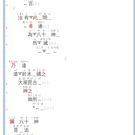
←
言
(○)
4
「
いまし
→
こ
の
ま
に
汝
有
➰
此
＿
間
＿
7
あ-ら
ば
つひに
←
者
遂
(○)
6
→
やそ
(の)
かみ
に
為
➰
八十
＿
神
＿
5
→
ほろぶ-る
所
➰
滅
(○)
4
ところ
と
な-らむ
←
➰
＿
←
7
」
すなはち
たがへ
乃
違
7
→*
→
き
の
くに
の
遣
➰
於
木
＿
國
之
5
おほやびこ
の
大屋毘古
＿
(○)
6
かみ
の
神
之
3
みところ
に
御所
←
(○○)
5
や-り
き
*←
＿
(○○)
3
ここに
やそ
(の)
かみ
爾
八十
＿
神
7
ま-ぎ
て
お-ひ
覓
＿
追
5
いた-り
て
ー