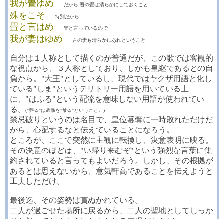
我が畳ゆめ
だから 吾の畳は清らかにしておくこと
殊をこそ
特別だから
畳と言はめ
畳と言っているので
我が妻はゆめ
吾の妻も清らかにあれということ
自分は１人称として描くのが普通だが、この歌では客観的
な視点から、３人称としており、しかも皇継であるとの自
負から。"大王"としているし、現代ではヤクザ用語と化し
ている"しま"というテリトリー用語を用いている上
に、"はふる"という配流を意味しない用語が使われてい
る。
("葬る"は遺骸を"放る"ということ。)
禁忌破りというのは名目で、皇位簒奪に一時敗れただけだ
から、心配するなと伝えていることになろう。
ところが、ここで突然に主観に転換し、決意表明に映る。
その決意のほどは、"い帰り来むぞ"という強烈な言葉に集
約されていると言ってもよいだろう。しかし、その根拠が
あるとは思えないから、意気軒高であることを伝えようと
工夫しただけ。
最後迄、その姿勢は貫ぬかれている。
二人が過ごせた場所に戻るから、二人の聖地としてしっか