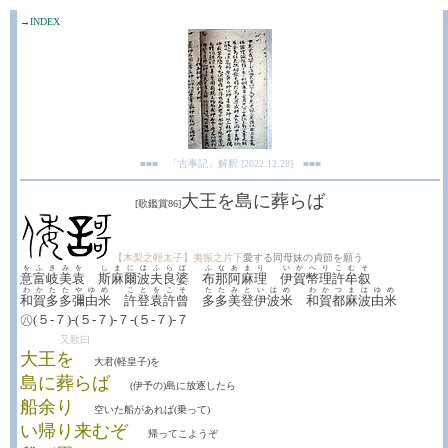
→INDEX
■■■ 「古事記」解釈 [2022.12.28] ■■■
大王を島に葬らば
[歌鑑賞86]
【木梨之輕太子】夷振之片下
愛する同母妹の貞節を願う
をふきみを
しまにはふらば
ふなあまり
いかへりこむそ
意富岐美袁
斯麻爾波夫良婆
布那阿麻理
伊賀幣理許牟叙
わかたたやゆめ
ことをこそ
たたみといはめ
わかつまはゆめ
和賀多多彌由米
許登袁許曾
多多美登伊波米
和賀都麻波由米
㊇(５-７)-(５-７)-７-(５-７)-７
又歌曰
大王を
大君(軽皇子)を
島に葬らば
(伊予の)島に放逐したら
船余り
空いた船があれば(乗って)
い帰り来むぞ
帰ってこようぞ