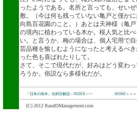
ったようである。名所と言っても、せいぜ
敷。（今は何も残っていない亀戸と僅かに
向島百花園のこと。）あとは天神様（亀戸
の境内に植わっている木か。桜人気と比べ
い。と言うか、梅の場合は、個人宅用で自
芸品種を愉しむようになったと考えるべき
った色も喜ばれたりして。
さて、そこで現代だが、好みはどう変わっ
ろうか。俗説なら多様化だが。
「日本の樹木」出鱈目解説－INDEX >>>
HOME＞＞＞
(C) 2012 RandDManagement.com