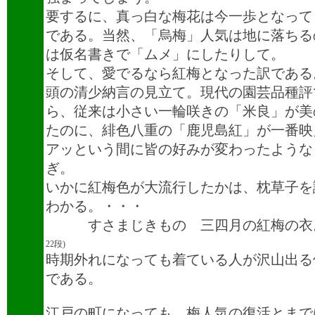
要するに、真っ白な梅花は今一歩となって
である。当然、「烏梅」人気は地に落ちる
は仮名書きで「ムメ」にしたりして。
そして、愛でるなら紅梅となった訳である
頭の清少納言の見立て。現代の園芸品種評
ら、従来は小さい一輪咲きの「米良」が美
たのに、緋色八重の「鹿児島紅」が一番映
アッという間に皆の好みが変わったような
ぎ。
いかに紅梅色が大流行したかは、枕草子を
わかる。・・・
すさまじきもの 三四月の紅梅
22段)
時期外れになっても着ている人が沢山出る
である。
江戸の町になっても、梅人気の復活とまで