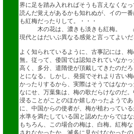
界に足を踏み入れればそうも言えなくなっ
読んだ覚えがあるかも知れぬが、イの一番
も紅梅だったりして。・・・
木の花は、濃きも淡きも紅梅。
現代とはだいぶ異なる感覚と言ってよいだ
よく知られているように、古事記には、梅
無。従って、倭国では認知されていなかっ
高く、多分、遣隋使が頂戴してきたのだろ
とになる。しかし、発掘でそれより古い梅
かったりするから、実際はそうではなかっ
なにせ、万葉集は、梅の歌だらけなのだ。
浸ることがことのほか嬉しかったようであ
に、中国からの使者が、梅が植わっている
水準を満たしている国と認めたからではな
もちろん、この場合の梅は、白梅。紅梅な
されなかったか、滅多に見かけなかったの