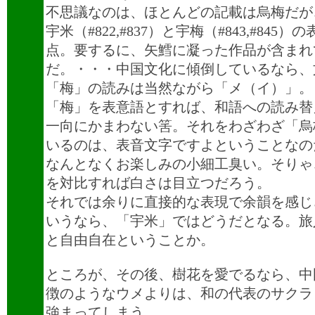
不思議なのは、ほとんどの記載は烏梅だが
宇米（#822,#837）と宇梅（#843,#845
点。要するに、矢鱈に凝った作品が含まれ
だ。・・・中国文化に傾倒しているなら、
「梅」の読みは当然ながら「メ（イ）」。
「梅」を表意語とすれば、和語への読み替
一向にかまわない筈。それをわざわざ「烏
いるのは、表音文字ですよということなの
なんとなくお楽しみの小細工臭い。そりゃ
を対比すれば白さは目立つだろう。
それでは余りに直接的な表現で余韻を感じ
いうなら、「宇米」ではどうだとなる。旅
と自由自在ということか。
ところが、その後、樹花を愛でるなら、中
徴のようなウメよりは、和の代表のサクラ
強まってしまう。