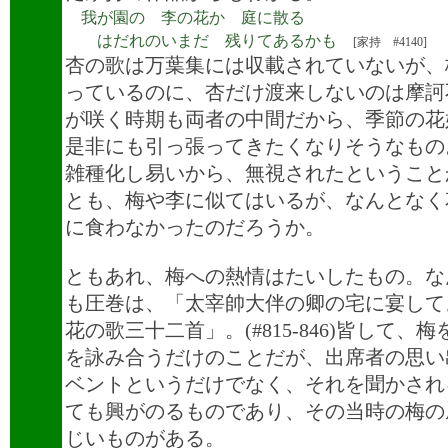
我が園の 李の花か 庭に散る
はだれのいまだ 残りてあるかも
[家持 #4140]
杏の歌は万葉集には収載されていないが、
っているのに、杏だけ渡来しないのは摩訶
が咲く時期も両者の中間だから、季節の花
是非にも引っ張ってきたくなりそうなもの
雑種化し易いから、無視されたということ
とも、梅や李に似てはいるが、なんとなく
に食わなかったのだろうか。
ともあれ、梅への熱情はたいしたもの。な
も圧巻は、「太宰帥大伴の卿の宅に宴して
花の歌三十二首」。(#815-846)皆して、
を詠み合うだけのことだが、出席者の思い
ベントというだけでなく、それを聞かされ
ても興がのるものであり、その当時の梅の
じいものがある。