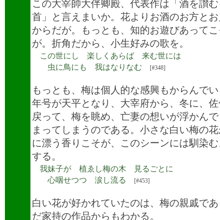
この大宰帥大伴卿殿、代表作は「酒を讃む
首」と言えまいか。花よりお酒のお方とお
からだが。もっとも、知的お遊びあってこ
が。折角だから、小生好みの歌を。
この世にし 楽しくあらば 来む世には
虫に鳥にも 我はなりなむ
[#348]
もっとも、梅は個人的な感興もからんでい
年号が天平となり、大宰府から、冬に、佐
戻って、梅を眺め、亡妻の想いが浮かんで
まってしまうのである。小さな白い梅の花
に漂う香りこそが、このシーンには馴染む
する。
我妹子が 植ゑし梅の木 見るごとに
心咽せつつ 涙し流る
[#453]
白い花が好かれていたのは、梅の親戚であ
だ家持の作品からもわかる。