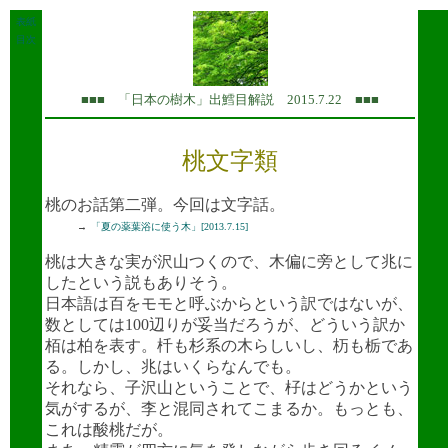
表紙
目次
■■■ 「日本の樹木」出鱈目解説 2015.7.22 ■■■
桃文字類
桃のお話第二弾。今回は文字話。
→
「夏の薬葉浴に使う木」[2013.7.15]
桃は大きな実が沢山つくので、木偏に旁として兆に
したという説もありそう。
日本語は百をモモと呼ぶからという訳ではないが、
数としては100辺りが妥当だろうが、どういう訳か
栢は柏を表す。
杄
も杉系の木らしいし、
杤
も栃であ
る。しかし、兆はいくらなんでも。
それなら、子沢山ということで、
杍
はどうかという
気がするが、李と混同されてこまるか。もっとも、
これは酸桃だが。