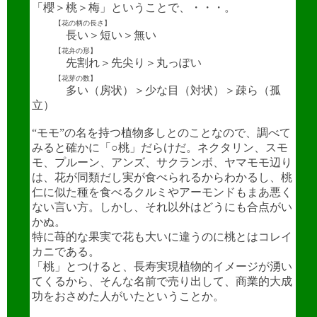
「櫻＞桃＞梅」ということで、・・・。
【花の柄の長さ】
長い＞短い＞無い
【花弁の形】
先割れ＞先尖り＞丸っぽい
【花芽の数】
多い（房状）＞少な目（対状）＞疎ら（孤
立）
“モモ”の名を持つ植物多しとのことなので、調べて
みると確かに「○桃」だらけだ。ネクタリン、スモ
モ、プルーン、アンズ、サクランボ、ヤマモモ辺り
は、花が同類だし実が食べられるからわかるし、桃
仁に似た種を食べるクルミやアーモンドもまあ悪く
ない言い方。しかし、それ以外はどうにも合点がい
かぬ。
特に苺的な果実で花も大いに違うのに桃とはコレイ
カニである。
「桃」とつけると、長寿実現植物的イメージが湧い
てくるから、そんな名前で売り出して、商業的大成
功をおさめた人がいたということか。