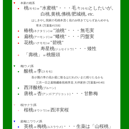
▼
本家の桃系
桃
"水蜜桃"・・・毛々
としたいが。
●
[モモ] or
[モモ]
白桃,黄桃,佛桃/肥城桃, etc.
はしきやし我家の毛桃本茂く花のみ咲きてならずあらめやも
寄木 [万葉集#1358]
椿桃
"油桃"・・・無毛実
●
[ネクタリン] or
扁桃
"蟠桃"・・・円盤実
●
[アーモンド] or
花桃
"碧桃"
●
[ハナモモ] or
寿星桃
・・・矮性
[ジュセイトウ]
「壽桃」
桃饅頭
○
or
▼
梅[ウメ]系
酸桃
李
●
or
[スモモ]
吾が園の李の花か庭に散るはだれのいまだ残りたるかも
三月一日之暮眺矚春苑桃李花 大伴家持 [万葉集#4140]
西洋酸桃
●
[プルーン]
唐桃
杏
・・・甘酢梅
●
or
[アンズ/アプリコット]
▼
桜[サクラ]系
桜桃
西洋実桜
●
[オウトウ] or
▼
庭梅[ニワウメ]系
英桃
梅桃
・・・生薬は「山桜桃」
●
or
[ユスラウメ]