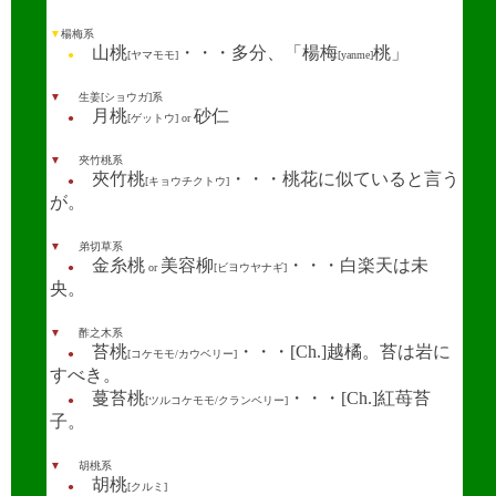
▼
楊梅系
山桃
・・・多分、「楊梅
桃」
●
[ヤマモモ]
[yanme]
▼
生姜[ショウガ]系
月桃
砂仁
●
[ゲットウ]
or
▼
夾竹桃系
夾竹桃
・・・桃花に似ていると言う
●
[キョウチクトウ]
が。
▼
弟切草系
金糸桃
美容柳
・・・白楽天は未
●
or
[ビヨウヤナギ]
央。
▼
酢之木系
苔桃
・・・[Ch.]越橘。苔は岩に
●
[コケモモ/カウベリー]
すべき。
蔓苔桃
・・・[Ch.]紅苺苔
●
[ツルコケモモ/クランベリー]
子。
▼
胡桃系
胡桃
●
[クルミ]