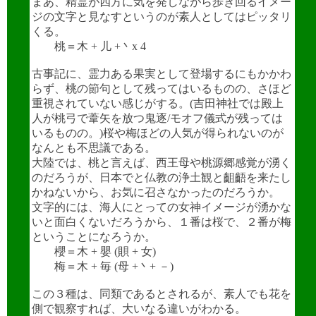
まあ、精霊が四方に気を発しながら歩き回るイメー
ジの文字と見なすというのが素人としてはピッタリ
くる。
桃＝木 + 儿 +
丶
x 4
古事記に、霊力ある果実として登場するにもかかわ
らず、桃の節句として残ってはいるものの、さほど
重視されていない感じがする。(吉田神社では殿上
人が桃弓で葦矢を放つ鬼逐/モオフ儀式が残っては
いるものの。)桜や梅ほどの人気が得られないのが
なんとも不思議である。
大陸では、桃と言えば、西王母や桃源郷感覚が湧く
のだろうが、日本でと仏教の浄土観と齟齬を来たし
かねないから、お気に召さなかったのだろうか。
文字的には、海人にとっての女神イメージが湧かな
いと面白くないだろうから、１番は桜で、２番が梅
ということになろうか。
櫻＝木 + 嬰 (
賏
+ 女)
梅＝木 + 毎 (母 +
丶
+ －)
この３種は、同類であるとされるが、素人でも花を
側で観察すれば、大いなる違いがわかる。