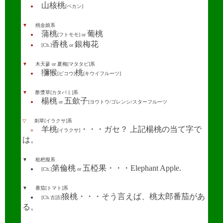
山核桃
●
[ペカン]
▼
桃金娘系
蒲桃
葡桃
●
[フトモモ]
or
香桃
銀梅花
●
[Ch.]
or
▼
木天蓼 or 夏梅[マタタビ]系
獼
猴
桃
●
[ビコウ]
[キウイフルーツ]
▼
酢漿草[カタバミ]系
楊桃
五歛子
●
or
[ヨウトウ/ゴレンシ/スターフルーツ
▽
刺草[イラクサ]系
羊桃
・・・ガセ？ 上記楊桃の当て字で
○
[イラクサ]
は。
▼
枇杷擬系
第倫桃
五椏果・・・Elephant Apple.
●
[Ch.]
or
▼
番茄[トマト]系
狼桃・・・そう言えば、桃太郎番茄があ
●
[Ch.古語]
る。