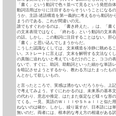
「書く」という動詞で色々並べて見るという発想自
動詞活用ばかりに注目するからそういうことになる
うか、主語-述語構造を第一義的に考えるから動詞か
まうのである。これが間違いの元。
誰でもすぐわかるのは、「書き終えた。」は、「書
の文末表現ではなく、「終わる」という動詞の文末
の話。しかし、この動詞に注目することはない。肝
「書く」と思い込んでしまうからだ。
こうした認識なくしては、文末構造を冷静に眺める
い。ストレートに言えば、文末を解明する文法なく
の真髄に迫れないと考えているだけのこと。ココの
ないで、すぐに、助詞、助動詞といった細かな単語
を暗記させようとするから、教わる方はたまったも
んとかして欲しいもの。
と言ったところで、実感は湧かないだろうから、上
で考えてみよう。すぐにわかるのは、未来系の基本
の代わり、意志や推定、はたまた仮定など様々な形
てくる。一見、英語のＷｉｌｌやＳｈａｌｌと似た
ねないのは確か。しかし、繰り返すが、日本語には
無いのだ。両者には、根本的な考え方の相違がある