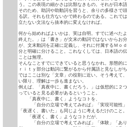
う。この表現の細かさは比類なきもの。それが日本
そのため、助詞や助動詞を習うと、余りの多様さで
る訳。それも仕方ないかで終わるのである。これで
立たない文法なら抜本的に変えなければ。
何から始めればよいかは、実は自明。すでに述べた
終えた。」は「書き」が文末の動詞ではないからお
が、文末動詞を正確に定義し、それに付属するＭｏ
分と明確に分けること。これなくしては、日本語の
ことは無理。
そんなことすでにできていると思うなかれ。形態的
ｒｉｔｙ部分は動詞に繋がるから付属語と見なしが
ではここは別な「文章」の役割に近い。そう考えて
い限り、理解は一歩も進まない。
例えば、「真夜中に、書くだろう。」は仮想的に２
っていると見る必要があるということ。
「真夜中に、書く」ようなコトを、
「自分の立場で考えてみれば」「実現可能性」
「夜遅く、書いた」も同じように考えるだけのこと
「夜遅く、書く」ようなコトだが、
「自分の立場で考えてみれば」「体験」「あり