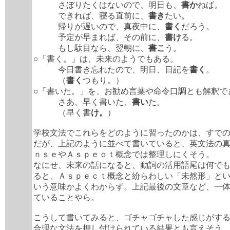
さぼりたくはないので、明日も、
書か
ねば。
できれば、寝る直前に、
書き
たい。
帰りが遅いので、真夜中に、
書く
だろう。
予定が早まれば、その前に、
書け
る。
もし駄目なら、翌朝に、
書こ
う。
○「書く。」は、未来のようでもある。
今日書き忘れたので、明日、日記を
書く
。
（
書く
つもり。）
○「書いた。」を、お勧め言葉や命令口調とも解釈で
さあ、早く書いた、
書い
た。
（早く書
け。
）
学校文法でこれらをどのように習ったのかは、すで
だが、上記のように並べて書いていると、英文法の
ｎｓｅやＡｓｐｅｃｔ概念では整理しにくそう。
なにせ、未来の話になると、動詞の活用語尾は何で
ると、Ａｓｐｅｃｔ概念と紛らわしい「未然形」と
いう意味かよくわからず。上記最後の文章など、一
ていることやら。
こうして書いてみると、ゴチャゴチャした感じがす
合理な文法を押し付けられている結果とも言えそう