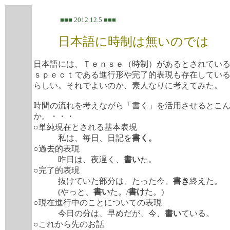
■■■ 2012.12.5 ■■■
日本語に時制は無いのでは
日本語には、Ｔｅｎｓｅ（時制）があるとされてい
ｓｐｅｃｔである進行形や完了的表現も存在してい
らしい。それでよいのか、素人なりに考えてみた。
時間の流れを考えながら「書く」を活用させるとこ
か。・・・
○単純現在とされる基本表現
私は、毎日、日記を
書く。
○過去的表現
昨日は、夜遅く、
書い
た。
○完了的表現
抜けていた部分は、たった今、
書き
終えた。
(やっと、
書い
た。/
書け
た。)
○現在進行中のことについての表現
今日の分は、早めだが、今、
書い
ている。
○これから先のお話