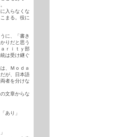
語。
頭に入らなくな
はこまる。役に
ように、「書き
分かりだと思う
ｄａｒｉｔｙ部
伝統は受け継ぐ
には、Ｍｏｄａ
ちだが、日本語
、両者を分けな
つの文章からな
「あり」
。
」