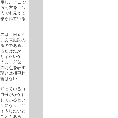
設定し、そこで
の考え方を土台
素人でも見えて
に彩られている
るのは、Ｍｏｄ
て、文末動詞の
いるのである。
いるだけだか
かりずらいが、
いうにすぎな
どの時点を表す
表現とは相容れ
る筈はない。
て知っているコ
今自分がかかわ
示しているとい
ことになり、ど
でそうしたいと
うこともあろ