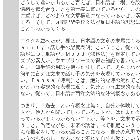
どうして違いが出るかと言えば、日本語は「場」を
情緒を伝え合うことを第一義に置いているから。こ
に置けば、どのような文章構造になっているかは、
くる。そして、丸暗記型学校文法が反日本語的思想
こともわかってくる。
ゴタクを並べたが、要は、日本語の文章の末尾にく
ａｒｉｔｙ（話し手の態度表明）ということ。従っ
語尾につく単語が、Ｍｏｏｄ（叙述法）を規定して
ズブの素人が、ウエブリソースで得た知識で書いて
ら、一知半解の用語を使ったりしていて、えらくわ
簡単に言えば文末で話し手の気分を表現していると
い。Ｔｅｎｓｅ（時制）とは、絶対的な時の流れで
かという客観的な表現に近く、気分という主観的な
ない。従って、日本語に西洋文法的な時制概念があ
つまり、「過去」という概念は無く、自分が体験し
トか、他人から聞いてしっているコトか、はたまた
っているがよくわからないコトか、等々を、文末で
うこと。当然ながら、未来の話はすべて推定という
んな推定をしているか語ることになる。自分の意思
いうのもあるし、なんとなく流れで自分も動くとい