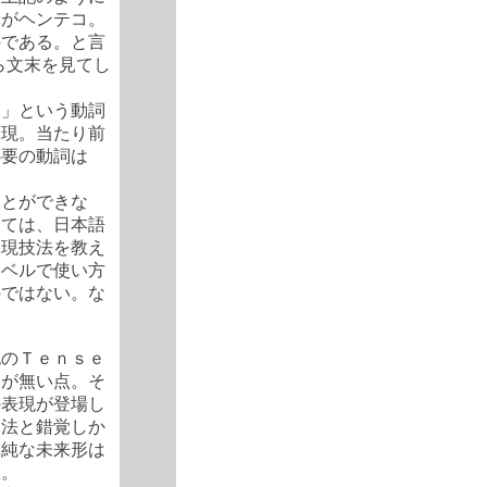
体がヘンテコ。
のである。と言
ら文末を見てし
く」という動詞
表現。当たり前
心要の動詞は
ことができな
しては、日本語
表現技法を教え
レベルで使い方
のではない。な
記のＴｅｎｓｅ
文が無い点。そ
の表現が登場し
用法と錯覚しか
単純な未来形は
訳。