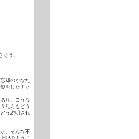
きそう。
の忘却のかなた
真似をしたＴｅ
もあり。こうな
いう見方もどう
体どう説明され
るが、そんな不
。上記のように