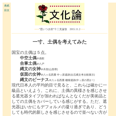
表紙
目次
■■■
"思いつき的"十二支論攷 2015.11.2
■■■
一寸、土偶を考えてみた
国宝の土偶は５点。
中空土偶
＠函館
合掌土偶
＠八戸
縄文の女神
＠舟形[山形県]
仮面の女神
＠八ヶ岳西麓 中ッ原遺跡[尖石縄文考古館展示]
縄文のビーナス
＠八ヶ岳西麓 棚畑遺跡(中ッ原の西)[〃]
現代日本人の平均的目で見ると、これらは確かに一
級品といえよう。これに、土偶の異様さを感じさせ
る遮光器タイプが加わればなんとなくだが美術品と
しての土偶をカバーしている感じがする。ただ、遮
光器はいかにもデフォルメの凝り過ぎであり、どう
しても時代的新しさを感じさせるので並べない方が