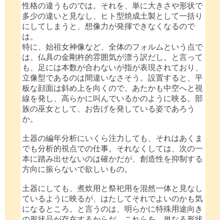
性格の違うものでは。それを、単に大きさや形状で
多少の違いと見なし、ヒト型焼成土製として一括り
にしてしまうと、想像力が発揮できなくなるので
は。
特に、始祖女神像など、全体のフォルムという点で
は、仏具の金剛杵的雰囲気が漂う訳だし。と言って
も、足には本数が合わないが指が表現されており、
立像型であるのは間違いなさそう。設置すると、平
板な顔面は斜め上を向くので、あたかも中空へと視
線を発し、高らかに叫んでいるかのように映る。部
族の巫女として、お告げを発している姿であろう
か。
土器の編年分析にいくら注力しても、それはあくま
でも分析的視点での仕事。それなくしては、次の一
本に踏み出せないのは確かだが、創造性を抑制する
方向に振らないで欲しいもの。
土器にしても、煮炊用と祭祀用を混然一体と見なし
ているように映るが、はたしてそれでよいのかも気
になるところ。と言うのは、明らかに特殊用途向き
の形状品が存在するからだ。これらを、単なる形状