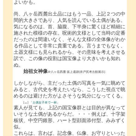
よいかも。
尚、八ヶ岳西麓出土品にはもう一品、上記２つの中
間的大きさであり、人気を読んでいる土偶がある。
気になるのは、首、脇腹、下半身に驚くほど精細に
施された模様の存在。呪術的文様として当時の定番
だったのは間違いなく、そんな文様の全体像がわか
る作品として非常に貴重である。言うまでもなく、
土器文様にも見られるから、その意味を考えさせる
訳で、この像の役割は国宝像より大きいかも知れ
ぬ。
始祖女神像
＠八ヶ岳西麓 坂上遺跡[井戸尻考古館展示]
しかしながら、主だった土偶の写真を一気に眺めて
みると、古代史を考えたいなら、こうした視点で眺
めるのは避けた方がよさそうな気分になってくる。
[→]
「土偶女子本で一杯」
素人が見ても、上記の国宝像群とは目的が異なって
いそうな土偶があるからだ。・・・例えば、十字架
板状、中空円錐形、ハート型顔面添付型、みみずく
似。
これらは、言わば、記念像、仏像、お守りといった