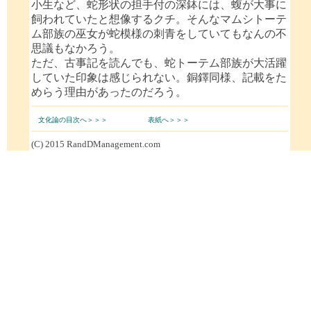
小生など、蛇形状の担手付の深鉢には、蝮が大事に
飼われていたと想像するクチ。そんなマムシトーテ
ム部族の巫女が蛇模様の刺青をしていてもなんの不
思議もなかろう。
ただ、古事記を読んでも、蛇トーテム部族が大活躍
していた印象は感じられない。銅鐸同様、記載をた
めらう理由があったのだろう。
文化論の目次へ＞＞＞
表紙へ＞＞＞
(C) 2015 RandDManagement.com