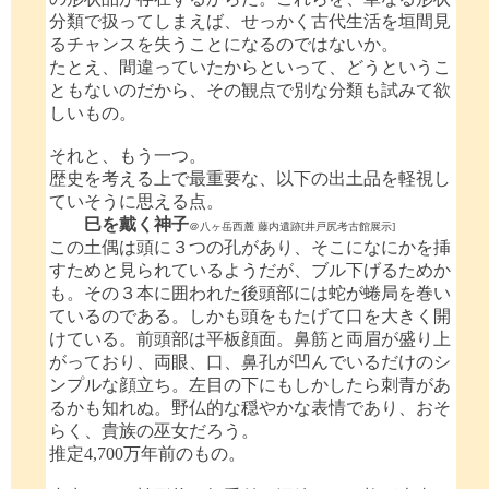
分類で扱ってしまえば、せっかく古代生活を垣間見
るチャンスを失うことになるのではないか。
たとえ、間違っていたからといって、どうというこ
ともないのだから、その観点で別な分類も試みて欲
しいもの。
それと、もう一つ。
歴史を考える上で最重要な、以下の出土品を軽視し
ていそうに思える点。
巳を戴く神子
＠八ヶ岳西麓 藤内遺跡[井戸尻考古館展示]
この土偶は頭に３つの孔があり、そこになにかを挿
すためと見られているようだが、ブル下げるためか
も。その３本に囲われた後頭部には蛇が蜷局を巻い
ているのである。しかも頭をもたげて口を大きく開
けている。前頭部は平板顔面。鼻筋と両眉が盛り上
がっており、両眼、口、鼻孔が凹んでいるだけのシ
ンプルな顔立ち。左目の下にもしかしたら刺青があ
るかも知れぬ。野仏的な穏やかな表情であり、おそ
らく、貴族の巫女だろう。
推定4,700万年前のもの。