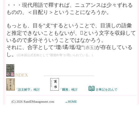
・・・現代用語で釋すれば、ニュアンスは少々ずれる
ものの、＜目配り＞ということになろうか。
もっとも、目を"攴"するということで、目潰しの語彙
と推定できないこともないが、𡙋という文字を収録して
いるので多分そういうことではなかろう。
それに、合字として"瓊/璚/瓗/琁"
が存在している
[赤玉]
し。
(日本国公式名称として"瓊瓊杵尊"が用いられている。)
INDEX
------------------------------------------------------
📖
「說文解字」検討
「爾雅」検討
古事記を読んで
(C) 2026 RandDManagement.com
→HOME