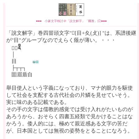
■■■ 小篆文字検討＠「說文解字」「爾雅」[𡕥]■■■
「說文解字」巻四冒頭文字"𡕥[目+夊(攴)] "は、系譜後継
が"目"グループなのでえらく蔭が薄い。・・・
𡕥🆂
│
目
📖目
├┬┬┐
䀠眉盾自
舉目使人という字義になっており、マナ的眼力を駆使
して社会を支配する古代社会の片鱗を見せていそう。
実に味のある記載である。
その手の文字は儒教的感覚では受け入れがたいものが
あろうから、おそらく四書五経類で見かけることはな
かろう。倭人的には、極めて親近感ある文字の筈だ
が、日本国としては無視の姿勢をとることになろう。