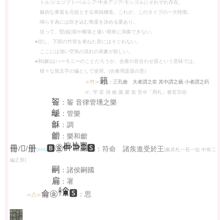
トルコ/エジプト/ペルシア/中央アジア/モンゴルにそれぞれ存在。
龢的な葦笛を元祖とする単純構造。これが、このタイプの一大特徴。
鳴らす為には吹き込む角度を決める要あり。
従って、竪(縦)笛や横笛と違い簡単に演奏できない。
●但し、下部の竹管を束ねた形にはそぐわない。
ここには強い空気の流れの表象が欲しい。
●和(龢)はハーモニーのことだろうが、合奏の音合わせ器という意味では。
様々な笛文字の偏として使用。(合奏用楽器の意)
籟
≪竹≫
：三孔龠 大者謂之笙 其中謂之籟 小者謂之箹
cf.: 竽 笙 塤 龠 簫 篪 笛 管＠「周礼」春官宗伯
䶴
：䶴 音律管壎之樂
䶵
：管樂
龢
：調
龤
：樂和龤
冊/𠕋/册
🅱㊎
🆂
：符命 諸矦進受於王
[#44]
[象其札一長一短 中有二
編之形]
嗣
：諸侯嗣國
扁
：署
侖㊎
🆂
：思
≪亼≫