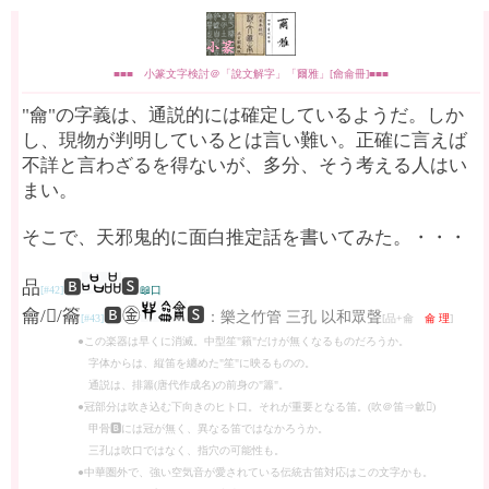
■■■ 小篆文字検討＠「說文解字」「爾雅」[龠侖冊]■■■
"龠"の字義は、通説的には確定しているようだ。しか
し、現物が判明しているとは言い難い。正確に言えば
不詳と言わざるを得ないが、多分、そう考える人はい
まい。
そこで、天邪鬼的に面白推定話を書いてみた。・・・
品
🅱
🆂
[#42]
📖口
龠/𠎤/籥
🅱㊎
🆂
：樂之竹管 三孔 以和眾聲
[#43]
[品+侖
侖 理
]
●この楽器は早くに消滅。中型笙"籟"だけが無くなるものだろうか。
字体からは、縦笛を纏めた"笙"に映るものの。
通説は、排簫(唐代作成名)の前身の"簫"。
●冠部分は吹き込む下向きのヒト口。それが重要となる笛。(吹＠笛⇒龡𪛐)
甲骨🅱には冠が無く、異なる笛ではなかろうか。
三孔は吹口ではなく、指穴の可能性も。
●中華圏外で、強い空気音が愛されている伝統古笛対応はこの文字かも。