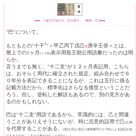
■■■ 小篆文字検討＠「說文解字」「爾雅」[巴]■■■
"巴"について。
†
もともとの"十干
"＜甲乙丙丁戊己
庚辛壬癸＞とは、
巴
暦上での1ヶ月
表示用殷王朝公用語彙だったのは明
(＝３旬)
らか。
言うまでも無く、"十二支"が１２ヶ月表記用。こちら
は、おそらく周代に確立された規定。組み合わせで６
０年分を表記できることになるが、これは五行に係る
記載方法だから、標準化はさらなる後世ということだ
ろう。但し、逆転した解説もあるので、別の見方があ
るのかもしれない。
巴は"十二支"用語であるから、常識的には、己と間違
うことがありえそうにないが、時に恣意的誤用で己
[土弟]
を代替することがある。
(戊[土兄]と戌なら単純模写だと汚れによる誤記があ
りえそうだが、こちらは見かけたことがない。)