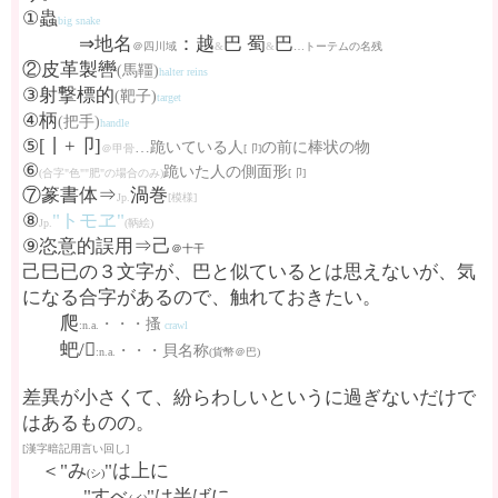
①蟲
big snake
⇒地名
：越
巴 蜀
巴
＠四川域
&
&
…トーテムの名残
②皮革製轡
(馬韁)
halter reins
③射撃標的
(靶子)
target
④柄
(把手)
handle
⑤[丨+卩]
…跪いている人
の前に棒状の物
＠甲骨
[卩]
⑥
跪いた人の側面形
(合字"色""肥"の場合のみ)
[卩]
⑦篆書体⇒
渦巻
Jp.
[模様]
⑧
"トモヱ"
Jp.
(鞆絵)
⑨恣意的誤用⇒己
＠十干
己巳已の３文字が、巴と似ているとは思えないが、気
になる合字があるので、触れておきたい。
爬
・・・搔
:n.a.
crawl
蚆/𧵅
・・・貝名称
:n.a.
(貨幣＠巴)
差異が小さくて、紛らわしいというに過ぎないだけで
はあるものの。
[漢字暗記用言い回し]
＜"み
"は上に
(シ)
"すべ
"は半ばに、