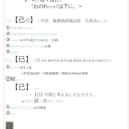
(イ)
"おのれ
"は下に。＞
(コ/キ)
【己
】
/𢀒
：中宮 象萬物辟藏詘形 己承戊
#518
[象人腹]
①
[字体見解1]
embryo
②
[字体見解2]
silk rope for binding objects
③
the sixth
＠十干-五行 [つちのと：土弟]
④
oneself/I
"おのれ(コ/キ)"
…一人称
⑤
private
【巳】
：巳
#533
四月 陽气巳出 陰气巳藏 萬物見 成文章 故巳為蛇
[象形]
①
the sixth
＠十二支
→年月(April)日・方角(南南東)・時刻(10:00am)の名称
②蛇
"み(シ)"
【已】
____
：n.a.
・・・【巳】の類と考えるしかなさそう。
→
㠯
：用
≪巳≫
[反巳 象形]
①
already
"すべ(イ)"
…Jp.已然形
②
stop