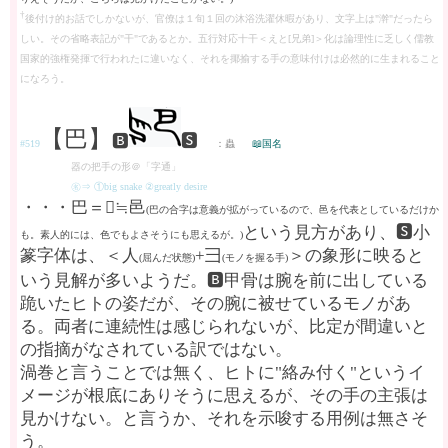
†
後付け的お話でしかないが、官僚は１旬１回の沐浴洗濯休暇があり、文字上は"澣"だったら
しい。その省略表記が"干"であるとか。五行対応十干＜えと[兄弟]＞化は論理性に乏しく儒教
国家的強権発揮で行われたに違いなく、それを揶揄する手の意味付けは必然的に生まれること
になろう。
【巴】
🅱
🆂
#519
：蟲
📖国名
器の把手の形＠「字通」
㊔⇒ ①big snake ②greatly desire
・・・巴＝𢀳≒邑
(巴の合字は意義が拡がっているので、邑を代表としているだけか
という見方があり、🆂小
も。素人的には、色でもよさそうにも思えるが。)
篆字体は、＜人
+彐
＞の象形に映ると
(屈んだ状態)
(モノを握る手)
いう見解が多いようだ。🅱甲骨は腕を前に出している
跪いたヒトの姿だが、その腕に被せているモノがあ
る。両者に連続性は感じられないが、比定が間違いと
の指摘がなされている訳ではない。
渦巻と言うことでは無く、ヒトに"絡み付く"というイ
メージが根底にありそうに思えるが、その手の主張は
見かけない。と言うか、それを示唆する用例は無さそ
う。