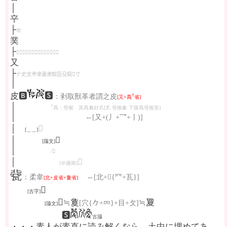
│
䇂
├
丵
菐
├
𠬞𠬜共異舁𦥑䢅爨革鬲䰜爪丮鬥
又
├
𠂇史支𦘒聿畫隶臤臣殳殺𠘧寸
│
皮🅱
🆂
†
：剥取獸革者謂之皮
[又+爲
省]
│
†
爲：母猴 其爲禽好爪[爪 母猴象 下腹爲母猴形]
│
⇔[又+(丿+乛+丨)]
│
𡰻
[＿＿]
│
𠰎
[籒文]
│
/𤿌
│
𤿤
[＠越南]
㼱
：柔韋
⇔[北+𥥟{㓁+瓦}]
[北+皮省+敻省]
𡰺
[古字]
𤭀
≒敻
≒夐
[穴{𠂊+𠔿}+目+攵]
[籒文]
🆂
古籒
・・・素人が素直に読み解くなら、土中に埋めてあ