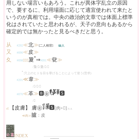
用しない場言いもあろう。これが異体字乱立の原因
で、要するに、利用場面に応じて適宜使われて来たと
いうのが真相では。中央の政治的文章では体面上標準
化はされていたと思われるが、天子の意向もあるから
確定的では無かったと見るべきだと思う。
从
≪
北
≫
#292
[二人相背]
📖人
又
≪
皮
≫
#090
*
夊
夐
⇒
≪
㼱
≫
#098
≪𡕥≫
#091
/𢿌/𡕳/𡕷/𡕱/𤔫
*
:穴上のヒトを目を擧げることによって使う(営求)
≪
韋
≫
#201
/𡙝/𥀊/𣍄
≪
革
≫
🅱㊎
🆂
#070
/𠦶
【皮膚】 膚㊎
🆂
[肉+𧆨]
cf.
:n.a.
臚
：皮
≪肉≫
INDEX
------------------------------------------------------