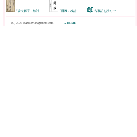
📖
「說文解字」検討
「爾雅」検討
古事記を読んで
(C) 2026 RandDManagement.com
→HOME