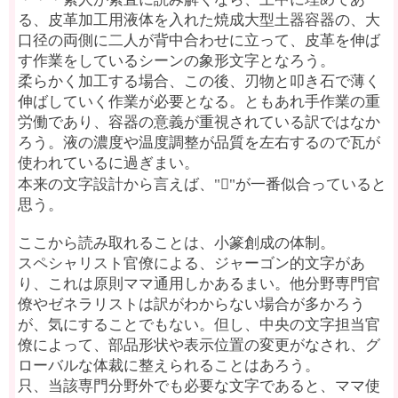
る、皮革加工用液体を入れた焼成大型土器容器の、大
口径の両側に二人が背中合わせに立って、皮革を伸ば
す作業をしているシーンの象形文字となろう。
柔らかく加工する場合、この後、刃物と叩き石で薄く
伸ばしていく作業が必要となる。ともあれ手作業の重
労働であり、容器の意義が重視されている訳ではなか
ろう。液の濃度や温度調整が品質を左右するので瓦が
使われているに過ぎまい。
本来の文字設計から言えば、"𥨏"が一番似合っていると
思う。
ここから読み取れることは、小篆創成の体制。
スペシャリスト官僚による、ジャーゴン的文字があ
り、これは原則ママ通用しかあるまい。他分野専門官
僚やゼネラリストは訳がわからない場合が多かろう
が、気にすることでもない。但し、中央の文字担当官
僚によって、部品形状や表示位置の変更がなされ、グ
ローバルな体裁に整えられることはあろう。
只、当該専門分野外でも必要な文字であると、ママ使