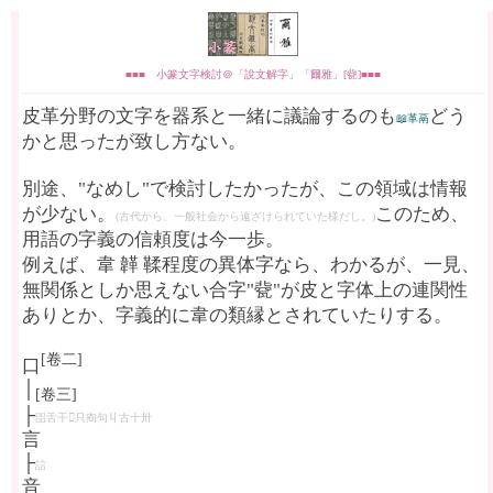
■■■ 小篆文字検討＠「說文解字」「爾雅」[㼱]■■■
皮革分野の文字を器系と一緒に議論するのも
どう
📖革鬲
かと思ったが致し方ない。
別途、"なめし"で検討したかったが、この領域は情報
が少ない。
このため、
(古代から、一般社会から遠ざけられていた様だし。)
用語の字義の信頼度は今一歩。
例えば、韋 韚 鞣程度の異体字なら、わかるが、一見、
無関係としか思えない合字"㼱"が皮と字体上の連関性
ありとか、字義的に韋の類縁とされていたりする。
[卷二]
口
│
[卷三]
├
㗊舌干𧮫只㕯句丩古十卅
言
├
誩
音