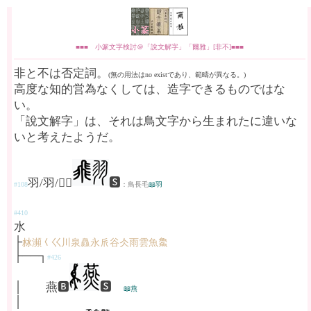
■■■ 小篆文字検討＠「說文解字」「爾雅」[非不]■■■
非と不は否定詞。
(無の用法はno existであり、範疇が異なる。)
高度な知的営為なくしては、造字できるものではな
い。
「說文解字」は、それは鳥文字から生まれたに違いな
いと考えたようだ。
羽/羽/𦏲🅱
🆂
#108
：鳥長毛
📖羽
#410
水
├
沝瀕𡿨巜川泉灥永𠂢谷仌雨雲魚𩺰
├──┐
#426
│ 燕🅱
🆂
📖燕
│