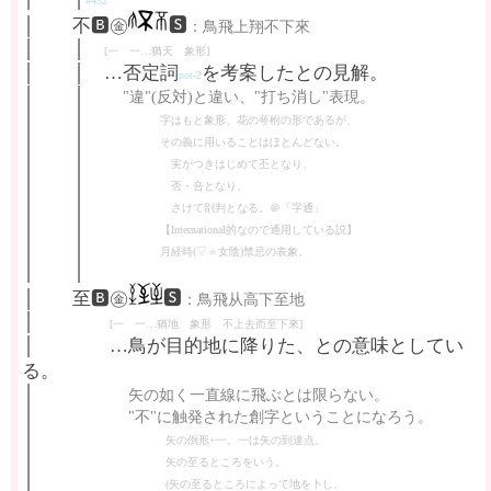
#432
│ 不🅱㊎
🆂
：鳥飛上翔不下來
│ │
[一 一…猶天 象形]
│ │ …否定詞
を考案したとの見解。
not-2
│ │
"違"(反対)と違い、"打ち消し"表現。
│ │
字はもと象形、花の萼柎の形であるが、
│ │
その義に用いることはほとんどない。
│ │
実がつきはじめて丕となり、
│ │
否・咅となり、
│ │
さけて剖判となる。＠「字通」
│ │
【International的なので通用している説】
│ │
月経時(▽＝女陰)禁忌の表象。
│ │
│ 至🅱㊎
🆂
：鳥飛从高下至地
│
[一 一…猶地 象形 不上去而至下來]
│ …鳥が目的地に降りた、との意味としてい
る。
│
矢の如く一直線に飛ぶとは限らない。
│
"不"に触発された創字ということになろう。
│
矢の倒形+一。一は矢の到達点。
│
矢の至るところをいう。
│
(矢の至るところによって地を卜し、