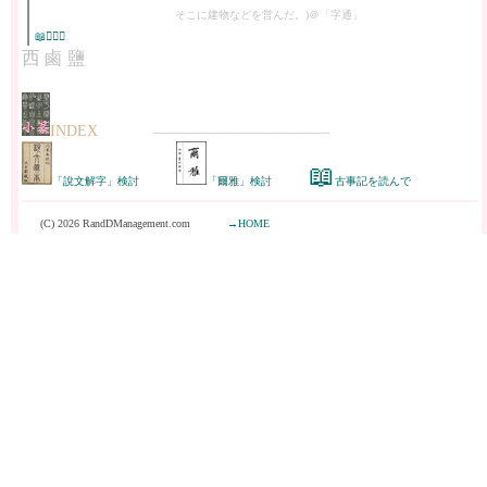
│
そこに建物などを営んだ。)＠「字通」
│
📖𠃉西鹵
西 鹵 鹽
INDEX
------------------------------------------------------
📖
「說文解字」検討
「爾雅」検討
古事記を読んで
(C) 2026 RandDManagement.com
→HOME