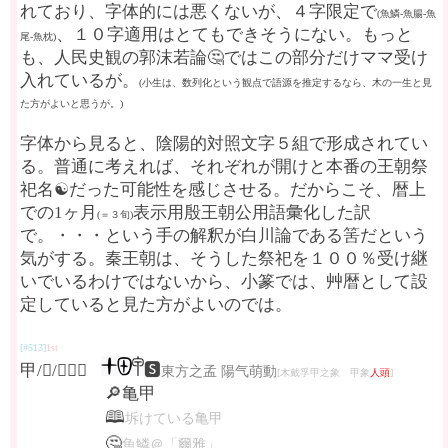
れており、字体的には悪くないが、４字限定で
(魚鱗-魚腸-魚
、１０字適用はとてもできそうにない。もっと
尾-魚枕)
も、人民史観の郭沫若論🤔ではこの部分だけママ受け
入れているが。
(小生は、数列化という観点で語源を推定するなら、木の一生と見
た方がよいと思うが。)
字体から見ると、陰陽的対照文字５組で形成されてい
る。普通に考えれば、それぞれが開けと本番の王朝祭
祀名☯だった可能性を感じさせる。だからこそ、暦上
での1ヶ月
表示用殷王朝公用語彙化した訳
(＝３旬)
で。・・・という手の解釈が白川論である筈だという
気がする。秦王朝は、そうした祭祀を１００％受け継
いでいるわけではないから、小篆では、艸暦として設
定していると見た方がよいのでは。
[#513]
1st
甲/𠇚/𡴌🅱㊎
🆂
東方之孟 陽气萌動
[木戴孚甲之象 甲象
人頭
]
🔎亀甲
🕮
坼けている亀甲
🤔
魚鱗＠「爾雅」