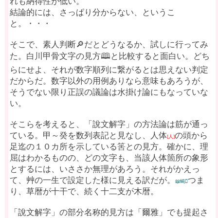
れも納得性が低い。
結論的には、さっぱり分からない、というこ
と。・・・
そこで、素人判断🔎だとどうなるか、試しに行ってみ
た。白川甲骨文字の見方🕮と比較すると面白い。どち
らにせよ、それが数字順列に繋がるとは思えない判定
だからだ。数字以外の用例ありなら意味もあろうが、
そうでない限り正誤の議論は水掛け論にもなっていな
い。
そこらを考えると、「說文解字」の方法論は筋が通っ
ている。甲～癸を数列表記と見なし、人体
の頭から
[人]
足迄の１０カ所を示している筈との見方。確かに、理
屈はわかるものの、どの文字も、当該人体箇所の象形
とするには、いささか無理があろう。それがかえっ
て、艸の一生で設定した様に見える訳だが。
つま
📖蝎𧍣
り、草暦が十干で、続く十二支が木暦。
「說文解字」の部分名称的見方は「爾雅」でも提起さ