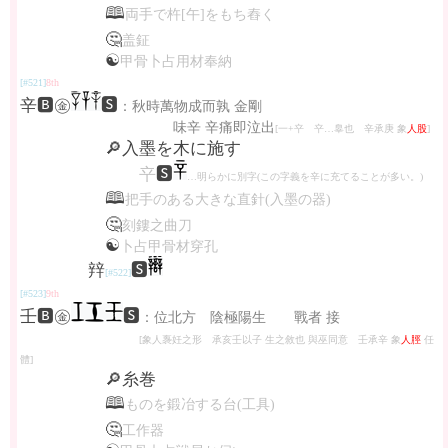
🕮
両手で杵[午]をもち舂く
🤔
盖鉦
☯
甲骨卜占用材奉納
[#521]
8th
辛🅱㊎
🆂
：秋時萬物成而孰 金剛
味辛 辛痛即泣出
[一+䇂 䇂…辠也 辛承庚 象
人股
]
🔎入墨を木に施す
䇂
🆂
…明らかに別字(この字義を辛に充てることが多い。)
🕮
把手のある大きな直針(入墨の器)
🤔
刻鏤之曲刀
☯
卜占甲骨材穿孔
辡
🆂
[#522]
[#523]
9th
壬🅱㊎
🆂
：位北方 陰極陽生 戰者 接
[象人褢妊之形 承亥壬以子 生之敘也 與巫同意 壬承辛 象
人脛
任
體]
🔎糸巻
🕮
ものを鍛冶する台(工具)
🤔
工作器