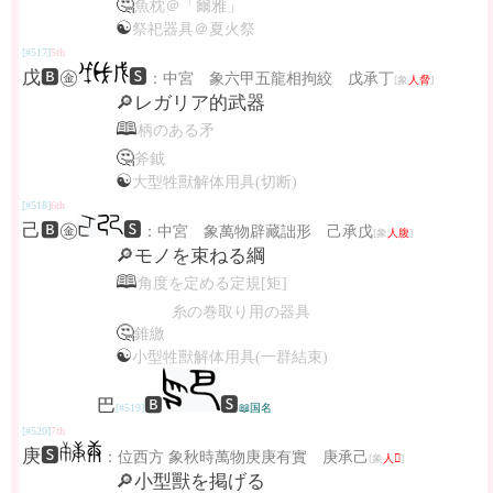
🤔
魚枕＠「爾雅」
☯
祭祀器具＠夏火祭
[#517]
5th
戊🅱㊎
🆂
：中宮 象六甲五龍相拘絞 戊承丁
[象
人脅
]
🔎レガリア的武器
🕮
柄のある矛
🤔
斧鉞
☯
大型牲獸解体用具(切断)
[#518]
6th
己🅱㊎
🆂
：中宮 象萬物辟藏詘形 己承戊
[象
人腹
]
🔎モノを束ねる綱
🕮
角度を定める定規[矩]
糸の巻取り用の器具
🤔
錐繳
☯
小型牲獸解体用具(一群結束)
巴
🅱
🆂
[#519]
📖国名
[#520]
7th
庚🆂
：位西方 象秋時萬物庚庚有實 庚承己
[象
人𪗇
]
🔎小型獸を掲げる