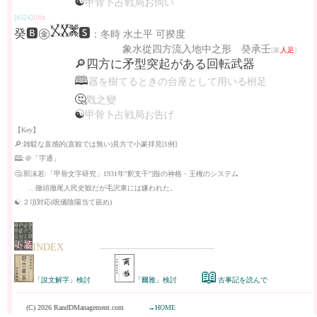
☯
甲骨卜占戦局お伺い
[#524]
10th
癸🅱㊎
🆂
：冬時 水土平 可揆度
象水從四方流入地中之形 癸承壬
[象
人足
]
🔎四方に矛型突起がある回転武器
🕮
器を樹てるときの台座として用いる柎足
🤔
戣之變
☯
甲骨卜占戦局お告げ
【Key】
🔎:雑駁な直感的(直観では無い)見方で小篆拝見[1例]
🕮:＠「字通」
🤔:郭沫若:「甲骨文字研究」1931年"釈支干"]殷の神格・王権のシステム
…徹頭徹尾人民史観だが毛沢東には嫌われた。
☯:２項対応(呪儀陰陽当て嵌め)
INDEX
------------------------------------------------------
📖
「說文解字」検討
「爾雅」検討
古事記を読んで
(C) 2026 RandDManagement.com
→HOME