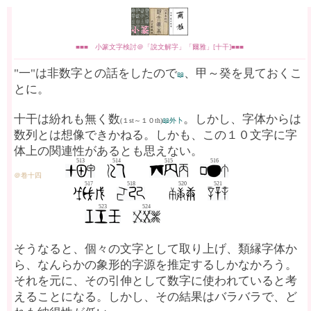
■■■ 小篆文字検討＠「說文解字」「爾雅」[十干]■■■
"一"は非数字との話をしたので
、甲～癸を見ておくこ
📖
とに。
十干は紛れも無く数
。しかし、字体からは
(１st～１０th)
📖外卜
数列とは想像できかねる。しかも、この１０文字に字
体上の関連性があるとも思えない。
513
514
515
516
＠卷十四
517
518
520
521
523
524
そうなると、個々の文字として取り上げ、類縁字体か
ら、なんらかの象形的字源を推定するしかなかろう。
それを元に、その引伸として数字に使われていると考
えることになる。しかし、その結果はバラバラで、ど