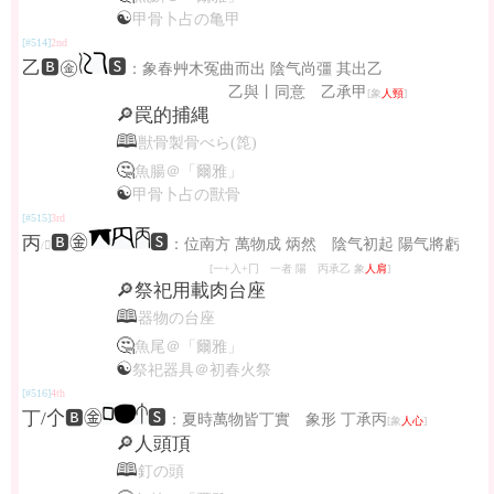
☯
甲骨卜占の亀甲
[#514]
2nd
乙🅱㊎
🆂
：象春艸木冤曲而出 陰气尚彊 其出乙
乙與丨同意 乙承甲
[象
人頸
]
🔎罠的捕縄
🕮
獣骨製骨べら(箆)
🤔
魚腸＠「爾雅」
☯
甲骨卜占の獸骨
[#515]
3rd
丙
🅱㊎
🆂
：位南方 萬物成 炳然 陰气初起 陽气將虧
/𠰳
[一+入+冂 一者 陽 丙承乙 象
人肩
]
🔎祭祀用載肉台座
🕮
器物の台座
🤔
魚尾＠「爾雅」
☯
祭祀器具＠初春火祭
[#516]
4th
丁/𠆤🅱㊎
🆂
：夏時萬物皆丁實 象形 丁承丙
[象
人心
]
🔎人頭頂
🕮
釘の頭