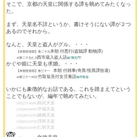
そこで、京都の天皇に関係する譚を眺めてみたくなっ
た。
まず、天皇名不詳というか、書けそうにない譚が２つ
あるのでそれから。
なんと、天皇と盗人がグル。・・・
本朝 付悪行(盗賊譚 動物譚)
【本朝世俗部】巻二十九
西市蔵入盗人語
●
[巻二十九#_1]
📖"羅生門"
かぐや姫に天皇も求婚。・・・
本朝 付雑事(奇異/怪異譚拾遺)
【本朝世俗部】巻三十一
竹取翁見付女児養語
●
[巻三十一#33]
📖竹取翁
いかにも象徴的なお話である。これを踏まえてという
ことでもないが、編年で眺めてみたい。
桓武天皇
50代[737-806年]
平城天皇
51代[806-809年]
嵯峨天皇
52代[809-823年]
淳和天皇
53代[823-833年]
仁明天皇
54代[833-850年]
🙈