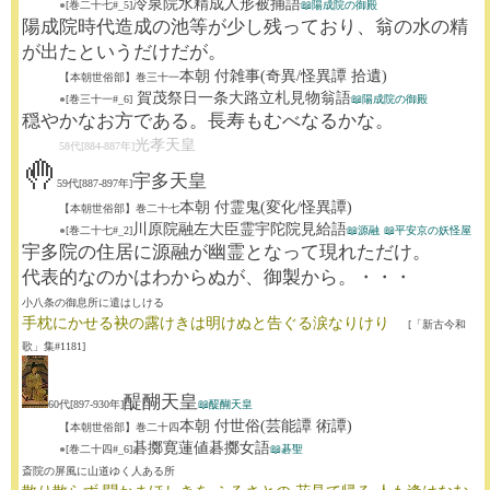
冷泉院水精成人形被捕語
●
[巻二十七#_5]
📖陽成院の御殿
陽成院時代造成の池等が少し残っており、翁の水の精
が出たというだけだが。
本朝 付雑事(奇異/怪異譚 拾遺)
【本朝世俗部】巻三十一
賀茂祭日一条大路立札見物翁語
●
[巻三十一#_6]
📖陽成院の御殿
穏やかなお方である。長寿もむべなるかな。
光孝天皇
58代[884-887年]
🤚
宇多天皇
59代[887-897年]
本朝 付霊鬼(変化/怪異譚)
【本朝世俗部】巻二十七
川原院融左大臣霊宇陀院見給語
●
[巻二十七#_2]
📖源融
📖平安京の妖怪屋
宇多院の住居に源融が幽霊となって現れただけ。
代表的なのかはわからぬが、御製から。・・・
小八条の御息所に遣はしける
手枕にかせる袂の露けきは明けぬと告ぐる涙なりけり
[「新古今和
歌」集#1181]
醍醐天皇
60代[897-930年]
📖醍醐天皇
本朝 付世俗(芸能譚 術譚)
【本朝世俗部】巻二十四
碁擲寛蓮値碁擲女語
●
[巻二十四#_6]
📖碁聖
斎院の屏風に山道ゆく人ある所