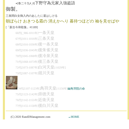
下野守為元家入強盗語
●
[巻二十九#_8]
御製。
三条関白女御入内のあしたに遣はしける
朝ぼらけ おきつる霜の 消えかへり 暮待つほどの 袖を見せばや
[「新古今和歌集」#1189]
一条天皇
66代[_986-1011年]
三条天皇
67代[1011-1016年]
後一条天皇
68代[1016-1036年]
後朱雀天皇
69代[1036-1045年]
後冷泉天皇
70代[1045-1068年]
後三条天皇
71代[1068-1073年]
白河天皇
72代[1073-1087年]
[-1029年]
堀川天皇
73代[1087-1107年]
鳥羽天皇
74代[1107-1123年]
[-1156年]
📖鳥羽院の命
崇徳天皇
75代[1123-1142年]
近衛天皇
76代[1142-1155年]
後白川天皇
77代[1155-1158年]
(C) 2020 RandDManagement.com
→HOME