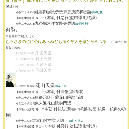
散り散らず 聞かまほしきを ふるさとの 花見て帰る 人も逢はなむ
[拾遺#49]
延喜御屏風伊勢御息所読和歌語
●
[巻二十四#31]
📖和歌集
本朝 付悪行(盗賊譚 動物譚)
【本朝世俗部】巻二十九
九条堀河住女殺夫哭語
●
[巻二十九#14]
📖"羅生門"
御製。
中将更衣に遣はしける
むらさきの色に心はあらねども深くぞ人を思ひそめつる
[「新古今和
歌集」#995]
朱雀天皇
61代[930-946年]
村上天皇
62代[946-967年]
冷泉天皇
63代[967-969年]
円融天皇
64代[969-984年]
花山天皇
65代[984-986年]
📖花山院
本朝 付世俗(滑稽譚)
【本朝世俗部】巻二十八
銀鍛冶延正蒙花山院勘当語
●
[巻二十八#13]
東人通花山院御門語
●
[巻二十八#37]
本朝 付仏法(斎会の縁起/功徳 仏像・仏典の功
【本朝仏法部】巻十二
徳)
書写山性空聖人語
●
[巻十二#34]
📖性空聖人
本朝 付悪行(盗賊譚 動物譚)
【本朝世俗部】巻二十九