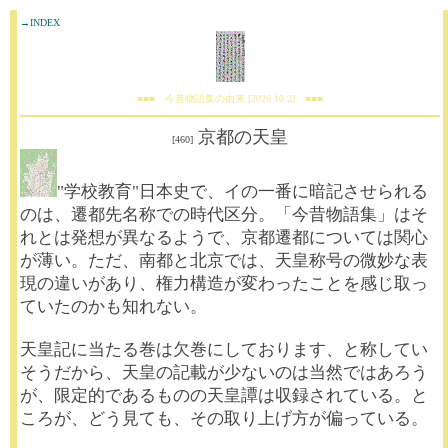
→INDEX
■■■ 今昔物語集の由来 [2020.10.2] ■■■
京都の天皇
[460]
"学校教育"日本史で、イの一番に暗記させられる
のは、遷都先名称での時代区分。「今昔物語集」はそ
れとは発想が異なるようで、京都遷都については関心
が薄い。ただ、南都と北京では、天皇称号の微妙な表
現の違いがあり、権力構造が変わったことを感じ取っ
ていたのかも知れない。
天皇記に当たる巻は欠巻にしております、と称してい
そうだから、天皇の記載が少ないのは当然ではあろう
が、限定的であるものの天皇譚は収録されている。と
ころが、どう見ても、その取り上げ方が偏っている。