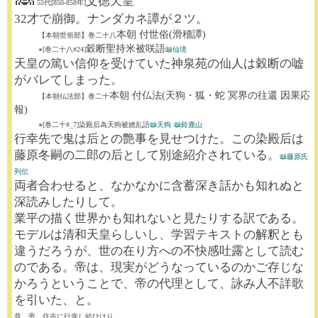
文徳天皇
55代[850-858年]
32才で崩御。ナンダカネ譚が２ツ。
本朝 付世俗(滑稽譚)
【本朝世俗部】巻二十八
穀断聖持米被咲語
●
[巻二十八#24]
📖仙境
天皇の篤い信仰を受けていた神泉苑の仙人は穀断の嘘
がバレてしまった。
本朝 付仏法(天狗・狐・蛇 冥界の往還 因果応
【本朝仏法部】巻二十
報)
●
[巻二十#_7]
染殿后為天狗被
嬈
乱語
📖天狗
📖鈴鹿山
行幸先で鬼は后との艶事を見せつけた。この染殿后は
藤原冬嗣の二郎の后として別途紹介されている。
📖藤原氏
列伝
両者合わせると、なかなかに含蓄深き話かも知れぬと
深読みしたりして。
業平の描く世界かも知れないと見たりする訳である。
モデルは清和天皇らしいし、学習テキストの解釈とも
違うだろうが、世の在り方への不快感吐露として読む
のである。帝は、現実がどうなっているのかご存じな
かろうということで、帝の代理として、詠み人不詳歌
を引いた、と。
昔、帝、住吉に行幸し給ひけり。