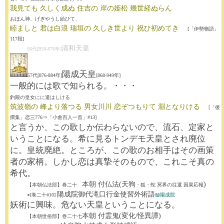
我見ても 久しく成ぬ 住吉の 岸の姫松 幾世経ぬらん
おほん神、げぎやうし給ひて、
睦ましと 君は白浪 瑞垣の 久しき世より 祝ひ初めてき
[「伊勢物語」
117段]
清和天皇
56代[858-876年]
陽成天皇
57代[876-884年]
[868-949年]
一般的には歌で知られる。・・・
釣殿の皇女にに遣はしける
筑波嶺の 峰より落つる 男女川川 恋ぞつもりて 淵となりける
[「後
撰集」恋三776⇒「小倉百人一首」#13]
と言うか、この歌しか伝わらないので、流石、定家と
いうことになる。希に見るトンデモ天皇とされ廃位
に。皇統廃絶。ところが、この歌のお相手はその画策
者の家柄。しかし恋は真摯そのもので、これこそ真の
希代。
本朝 付仏法(天狗
)
【本朝仏法部】巻二十
・狐・蛇 冥界の往還 因果応報
陽成院御代滝口行金使習外術語
●
[巻二十#10]
📖陽成院
妖術に興味。危ない天皇ということになる。
本朝 付霊鬼(変化/怪異譚)
【本朝世俗部】巻二十七