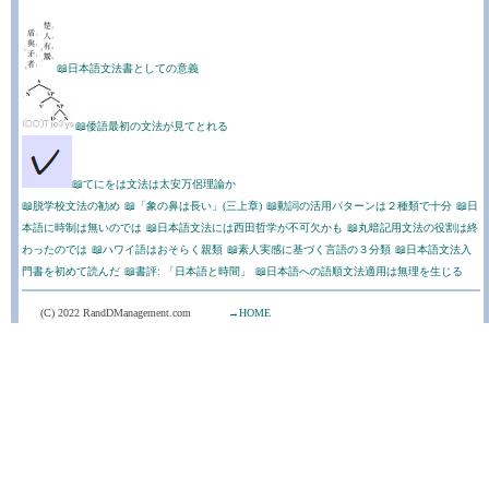
📖日本語文法書としての意義
📖倭語最初の文法が見てとれる
📖てにをは文法は太安万侶理論か
📖脱学校文法の勧め
📖「象の鼻は長い」(三上章)
📖動詞の活用パターンは２種類で十分
📖日
本語に時制は無いのでは
📖日本語文法には西田哲学が不可欠かも
📖丸暗記用文法の役割は終
わったのでは
📖ハワイ語はおそらく親類
📖素人実感に基づく言語の３分類
📖日本語文法入
門書を初めて読んだ
📖書評: 「日本語と時間」
📖日本語への語順文法適用は無理を生じる
(C) 2022 RandDManagement.com
→HOME