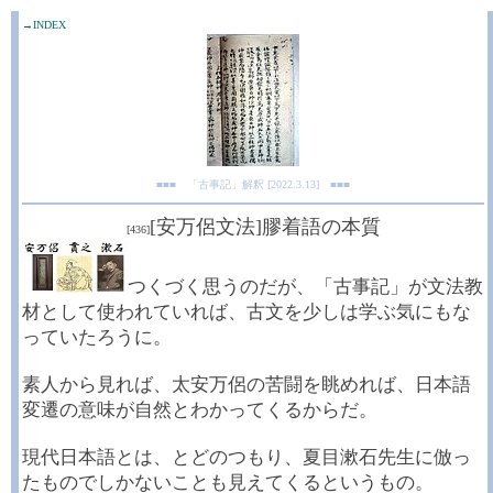
→INDEX
■■■ 「古事記」解釈 [2022.3.13] ■■■
[安万侶文法]膠着語の本質
[436]
つくづく思うのだが、「古事記」が文法教
材として使われていれば、古文を少しは学ぶ気にもな
っていたろうに。
素人から見れば、太安万侶の苦闘を眺めれば、日本語
変遷の意味が自然とわかってくるからだ。
現代日本語とは、とどのつもり、夏目漱石先生に倣っ
たものでしかないことも見えてくるというもの。