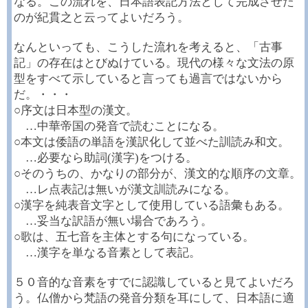
なる。この流れを、日本語表記方法として完成させた
のが紀貫之と云ってよいだろう。
なんといっても、こうした流れを考えると、「古事
記」の存在はとびぬけている。現代の様々な文法の原
型をすべて示していると言っても過言ではないから
だ。・・・
○序文は日本型の漢文。
…中華帝国の発音で読むことになる。
○本文は倭語の単語を漢訳化して並べた訓読み和文。
…必要なら助詞(漢字)をつける。
○そのうちの、かなりの部分が、漢文的な順序の文章。
…レ点表記は無いが漢文訓読みになる。
○漢字を純表音文字として使用している語彙もある。
…妥当な訳語が無い場合であろう。
○歌は、五七音を主体とする句になっている。
…漢字を単なる音素として表記。
５０音的な音素をすでに認識していると見てよいだろ
う。仏僧から梵語の発音分類を耳にして、日本語に適