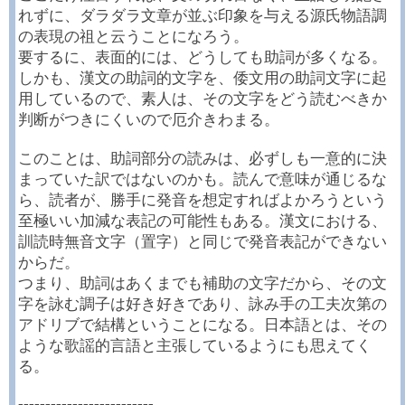
れずに、ダラダラ文章が並ぶ印象を与える源氏物語調
の表現の祖と云うことになろう。
要するに、表面的には、どうしても助詞が多くなる。
しかも、漢文の助詞的文字を、倭文用の助詞文字に起
用しているので、素人は、その文字をどう読むべきか
判断がつきにくいので厄介きわまる。
このことは、助詞部分の読みは、必ずしも一意的に決
まっていた訳ではないのかも。読んで意味が通じるな
ら、読者が、勝手に発音を想定すればよかろうという
至極いい加減な表記の可能性もある。漢文における、
訓読時無音文字（置字）と同じで発音表記ができない
からだ。
つまり、助詞はあくまでも補助の文字だから、その文
字を詠む調子は好き好きであり、詠み手の工夫次第の
アドリブで結構ということになる。日本語とは、その
ような歌謡的言語と主張しているようにも思えてく
る。
-------------------------