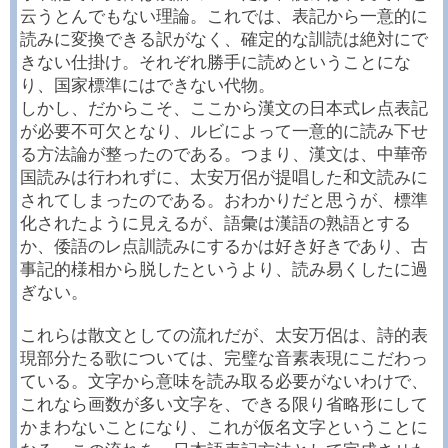
云うとんでもない理論。これでは、表記から一意的に
読みに変換できる訳がなく、確定的な訓読は絶対にで
きない仕掛け。それぞれ勝手に読めということにな
り、国家標準にはできない代物。
しかし、だからこそ、ここから漢文の日本式レ点表記
が必要不可欠となり、ルビによって一意的に読み下せ
る方法論が整ったのである。つまり、漢文は、中華帝
国読みは行われずに、太安万侶が提唱した和文読みに
されてしまったのである。おわかりだと思うが、標準
化されたように見えるが、語彙は漢語の熟語とする
か、倭語のレ点訓読みにするかは好き好きであり、古
事記的様相から脱したというより、読み易くしたに過
ぎない。
これらは散文としての流れだが、太安万侶は、詩的表
現部分たる歌については、完璧な音素表現にこだわっ
ている。文字から意味を読み取る必要がないわけで、
これなら画数が多い文字を、できる限り省略形にして
かまわないことになり、これが仮名文字ということに