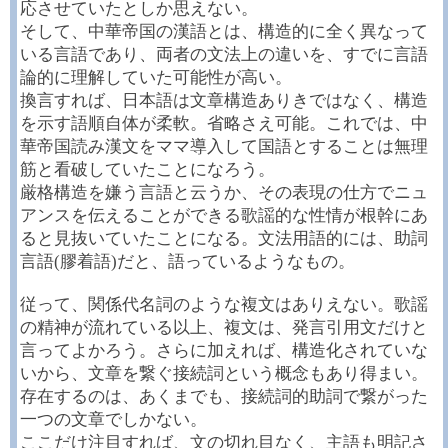
応させていたとしか思えない。
そして、中華帝国の漢語とは、構造的に全く異なって
いる言語であり、両者の文法上の違いを、すでに言語
論的に理解していた可能性が高い。
換言すれば、日本語は文章構造ありきではなく、構造
を示す語順自体が柔軟。省略さえ可能。これでは、中
華帝国読み漢文をママ導入して国語とすることは無理
筋と看破していたことになろう。
厳格構造を嫌う言語と云うか、その表現の仕方でニュ
アンスを伝えることができる歌謡的な性情が根幹にあ
ると見抜いていたことになる。文法用語的には、助詞
言語(膠着語)だと、語っているようなもの。
従って、関係代名詞のような複文はありえない。歌謡
の精神が流れている以上、複文は、発言引用文だけと
言ってよかろう。さらに加えれば、構造化されていな
いから、文章を繋ぐ接続詞という概念もあり得まい。
存在するのは、あくまでも、接続詞的助詞で繋がった
一つの文章でしかない。
ここだけ注目すれば、文の切れ目なく、主語も明記さ