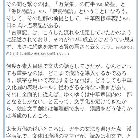
その間を繋ぐのは、「万葉集」の前半 v.s. 終盤、と
「源氏物語」 v.s. 「伊勢物語」ということになろう。
そして、その理解の前提として、中華圏標準表記 v.s.
日本式レ点表記がある。
「古事記」は、こうした流れを想定していたかのよう
に記述されており、それが712年成立とはとうてい思え
ず、まさに想像を絶する質の高さと云えよう。
(その点では、
序文を後世の創作と考えるのも無理はない。)
何度か素人目線で文法の話をしてきたが、なんといっ
ても重要なのは、どこまで漢語を導入するかであろ
う。漢字を用いて表記するとなれば、どうしても中華
文化圏の表現ルールに従わざるを得ない側面があり、
それに全面的に従えば、ゆくゆくは中華帝国内の一部
となるしかない。と云って、文字化を避けてきたか
ら、独自文字創出は無理筋であり、漢語をどう使うか
は考慮のしどころ。
太安万侶の鋭いところは、ガチの文法を避けた点。漢
字表記で、文体は漢語のママだが、読みは和文で、と