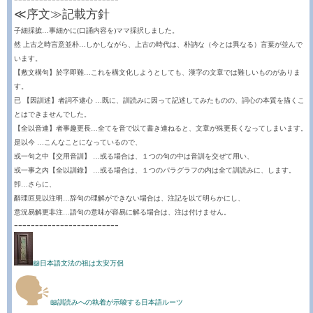
≪序文≫記載方針
子細採摭…事細かに(口誦内容を)ママ採択しました。
然 上古之時言意並朴…しかしながら、上古の時代は、朴訥な（今とは異なる）言葉が並んで
います。
【敷文構句】於字即難…これを構文化しようとしても、漢字の文章では難しいものがありま
す。
已 【因訓述】者詞不逮心 …既に、訓読みに因って記述してみたものの、詞心の本質を描くこ
とはできませんでした。
【全以音連】者事趣更長…全てを音で以て書き連ねると、文章が殊更長くなってしまいます。
是以今 …こんなことになっているので、
或一句之中【交用音訓】 …或る場合は、１つの句の中は音訓を交ぜて用い、
或一事之內【全以訓錄】 …或る場合は、１つのパラグラフの内は全て訓読みに、します。
卽…さらに、
辭理叵見以注明…辞句の理解ができない場合は、注記を以て明らかにし、
意況易解更非注…語句の意味が容易に解る場合は、注は付けません。
-------------------------
📖日本語文法の祖は太安万侶
🗣
📖訓読みへの執着が示唆する日本語ルーツ