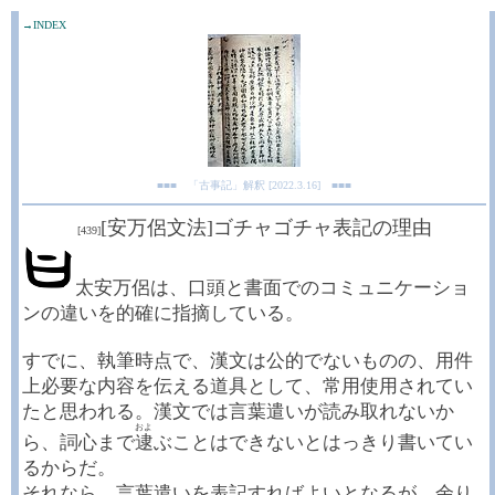
→INDEX
■■■ 「古事記」解釈 [2022.3.16] ■■■
[安万侶文法]ゴチャゴチャ表記の理由
[439]
太安万侶は、口頭と書面でのコミュニケーショ
ンの違いを的確に指摘している。
すでに、執筆時点で、漢文は公的でないものの、用件
上必要な内容を伝える道具として、常用使用されてい
たと思われる。漢文では言葉遣いが読み取れないか
およ
ら、詞心まで
逮
ぶことはできないとはっきり書いてい
るからだ。
それなら、言葉遣いを表記すればよいとなるが、余り