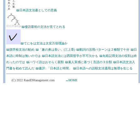
📖日本語文法書としての意義
📖倭語最初の文法が見てとれる
📖てにをは文法は太安万侶理論か
📖脱学校文法の勧め
📖「象の鼻は長い」(三上章)
📖動詞の活用パターンは２種類で十分
📖日
本語に時制は無いのでは
📖日本語文法には西田哲学が不可欠かも
📖丸暗記用文法の役割は終
わったのでは
📖ハワイ語はおそらく親類
📖素人実感に基づく言語の３分類
📖日本語文法入
門書を初めて読んだ
📖書評: 「日本語と時間」
📖日本語への語順文法適用は無理を生じる
(C) 2022 RandDManagement.com
→HOME