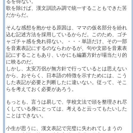
るを得ない。
歌を除けば、漢文訓読み調で統一することもできた筈
だからだ。
そんな感想を抱かせる原因は、ママの仮名部分を紛れ
込む記述方法を採用しているからだ。このため、ゴチ
ャゴチャ感を免れ得ない。・・・単語だけ、その一部
を音素表記にするのならわかるが、句や文節を音素表
記にすることもあり、いかにも編纂方針が場当たり的
に映るのだ。
しかし、太安万侶が無方針で行っているとは思えない
から、おそらく、日本語の特徴を示すためには、こう
した表記が必要と判断したに違いない。従って、そこ
らを考えておく必要があろう。
もっとも、言うは易しで、学校文法で頭を整理され尽
くしている身にとっては、考えると云ってもたいした
ことはできない。
小生が思うに、漢文表記で完璧に失われてしまうの