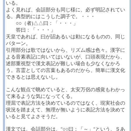
いる。
よく見れば、会話部分も同じ様に、必ず明記されてい
る。典型的にはこうした調子で。・・・
○○（者)△△曰：「・・・」
答曰：「・・・」
天皇であれば、曰が詔あるいは勅になるものの、同じ
パターン。
引用部分は歌ではないから、リズム感は色々。漢字に
よる音素表記に向いてはいないが、口頭表現だから、
述部重視型で漢文表記が難しい場合も少なくなかろ
う。言霊としての言葉もあるのだから、簡単に漢文化
できるとは思えないし。
こんな観点で眺めていると、太安万侶の感覚もわかっ
て来るような気になってくる。
理屈で表記方法を決めているのではなく、現実社会の
状況を踏まえて、無理が無いように表記方法を決めて
いると見てよさそうだ。
漢文では、会話部分は、"○○曰：「～」"という、Ｓあ