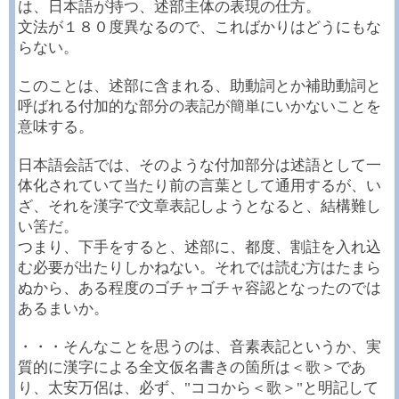
は、日本語が持つ、述部主体の表現の仕方。
文法が１８０度異なるので、こればかりはどうにもな
らない。
このことは、述部に含まれる、助動詞とか補助動詞と
呼ばれる付加的な部分の表記が簡単にいかないことを
意味する。
日本語会話では、そのような付加部分は述語として一
体化されていて当たり前の言葉として通用するが、い
ざ、それを漢字で文章表記しようとなると、結構難し
い筈だ。
つまり、下手をすると、述部に、都度、割註を入れ込
む必要が出たりしかねない。それでは読む方はたまら
ぬから、ある程度のゴチャゴチャ容認となったのでは
あるまいか。
・・・そんなことを思うのは、音素表記というか、実
質的に漢字による全文仮名書きの箇所は＜歌＞であ
り、太安万侶は、必ず、"ココから＜歌＞"と明記して