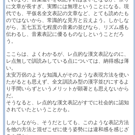
に文章が長すぎ、実際には無理ということになる。現
代でも、平仮名全文表記の文章など、とても読めたも
のではないから、常識的な見方と云えよう。しかしな
がら、五七五五七程度の音素の並びなら、リズム感も
伝わるし、音素表記に優るものなしということだろ
う。
ここらは、よくわかるが、レ点的な漢文表記なのに、
レ点無しで訓読みしている点については、納得感は薄
い。
太安万侶のような知識人がそのような表現方法を使い
たがるとも思えず、全文訓読み型の漢字並びにするよ
り手間いらずというメリットが顕著とも思えないから
だ。
そうなると、レ点的な漢文表記がすでに社会的に認知
されていたということかも。
しかしながら、そうだとしても、このような表記方法
を他の方法と混ぜこぜに使う姿勢には違和感を感じざ