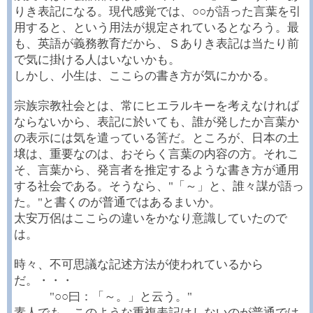
りき表記になる。現代感覚では、○○が語った言葉を引
用すると、という用法が規定されているとなろう。最
も、英語が義務教育だから、Ｓありき表記は当たり前
で気に掛ける人はいないかも。
しかし、小生は、ここらの書き方が気にかかる。
宗族宗教社会とは、常にヒエラルキーを考えなければ
ならないから、表記に於いても、誰が発したか言葉か
の表示には気を遣っている筈だ。ところが、日本の土
壌は、重要なのは、おそらく言葉の内容の方。それこ
そ、言葉から、発言者を推定するような書き方が通用
する社会である。そうなら、"「～」と、誰々謀が語っ
た。"と書くのが普通ではあるまいか。
太安万侶はここらの違いをかなり意識していたので
は。
時々、不可思議な記述方法が使われているから
だ。・・・
"○○曰：「～。」と云う。"
素人でも、このような重複表記はしないのが普通では